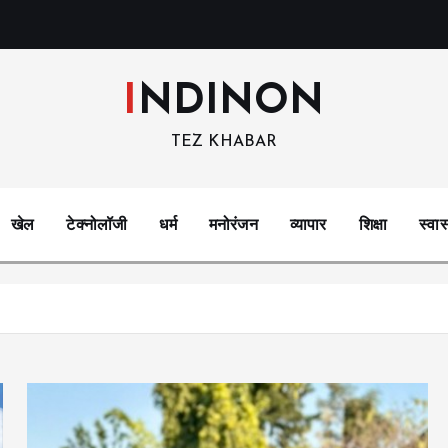
INDINON
TEZ KHABAR
खेल
टेक्नोलॉजी
धर्म
मनोरंजन
व्यापार
शिक्षा
स्वास