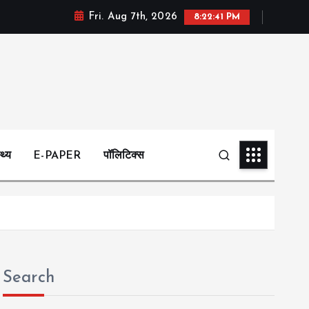
Fri. Aug 7th, 2026
8:22:42 PM
्थ्य
E-PAPER
पॉलिटिक्स
Search