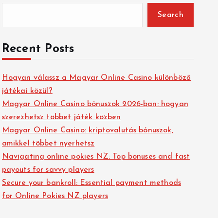
Search
Recent Posts
Hogyan válassz a Magyar Online Casino különböző
játékai közül?
Magyar Online Casino bónuszok 2026-ban: hogyan
szerezhetsz többet játék közben
Magyar Online Casino: kriptovalutás bónuszok,
amikkel többet nyerhetsz
Navigating online pokies NZ: Top bonuses and fast
payouts for savvy players
Secure your bankroll: Essential payment methods
for Online Pokies NZ players