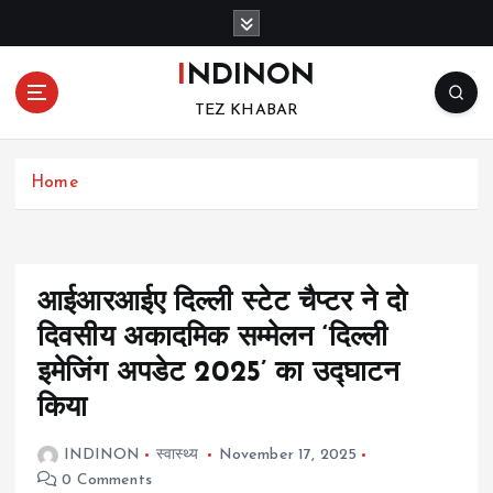
S
k
i
INDINON
p
TEZ KHABAR
t
o
c
Home
o
n
t
e
n
आईआरआईए दिल्ली स्टेट चैप्टर ने दो
t
दिवसीय अकादमिक सम्मेलन ‘दिल्ली
इमेजिंग अपडेट 2025’ का उद्घाटन
किया
INDINON
स्वास्थ्य
November 17, 2025
0 Comments