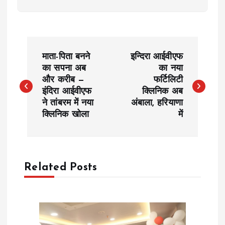
P
माता-पिता बनने
इन्दिरा आईवीएफ
o
का सपना अब
का नया
और करीब —
फर्टिलिटी
इंदिरा आईवीएफ
क्लिनिक अब
s
ने तांबरम में नया
अंबाला, हरियाणा
क्लिनिक खोला
में
t
n
a
Related Posts
v
i