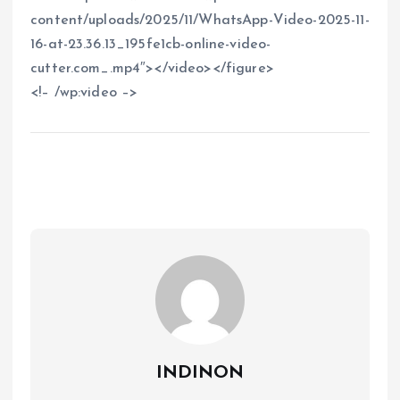
content/uploads/2025/11/WhatsApp-Video-2025-11-
16-at-23.36.13_195fe1cb-online-video-
cutter.com_.mp4″></video></figure>
<!– /wp:video –>
INDINON