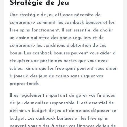
Stratégie de Jeu
Une stratégie de jeu efficace nécessite de
comprendre comment les cashback bonuses et les
free spins fonctionnent. Il est essentiel de choisir
un casino qui offre des bonus réguliers et de
comprendre les conditions d’obtention de ces
bonus. Les cashback bonuses peuvent vous aider à
récupérer une partie des pertes que vous avez
subies, tandis que les free spins peuvent vous aider
à jouer à des jeux de casino sans risquer vos
propres fonds.
Il est également important de gérer vos finances
de jeu de manière responsable. Il est essentiel de
définir un budget de jeu et de ne pas dépasser ce
budget. Les cashback bonuses et les free spins
peuvent vous aider à gérer vos finances de jeu de