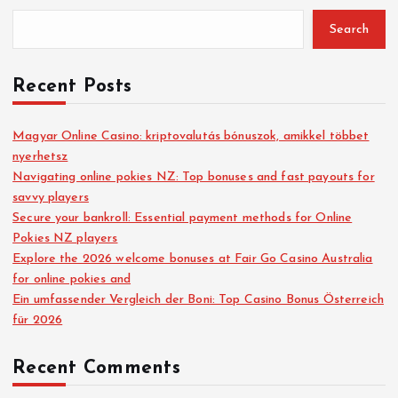
Search
Recent Posts
Magyar Online Casino: kriptovalutás bónuszok, amikkel többet
nyerhetsz
Navigating online pokies NZ: Top bonuses and fast payouts for
savvy players
Secure your bankroll: Essential payment methods for Online
Pokies NZ players
Explore the 2026 welcome bonuses at Fair Go Casino Australia
for online pokies and
Ein umfassender Vergleich der Boni: Top Casino Bonus Österreich
für 2026
Recent Comments