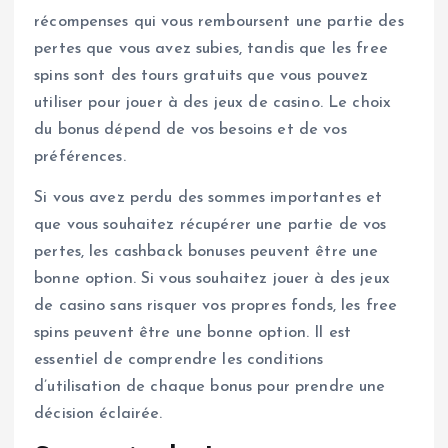
récompenses qui vous remboursent une partie des
pertes que vous avez subies, tandis que les free
spins sont des tours gratuits que vous pouvez
utiliser pour jouer à des jeux de casino. Le choix
du bonus dépend de vos besoins et de vos
préférences.
Si vous avez perdu des sommes importantes et
que vous souhaitez récupérer une partie de vos
pertes, les cashback bonuses peuvent être une
bonne option. Si vous souhaitez jouer à des jeux
de casino sans risquer vos propres fonds, les free
spins peuvent être une bonne option. Il est
essentiel de comprendre les conditions
d’utilisation de chaque bonus pour prendre une
décision éclairée.