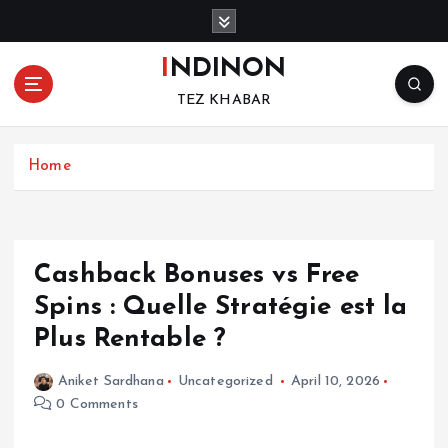
S
k
i
INDINON
p
TEZ KHABAR
t
o
c
Home
o
n
t
e
n
Cashback Bonuses vs Free
t
Spins : Quelle Stratégie est la
Plus Rentable ?
Aniket Sardhana
Uncategorized
April 10, 2026
0 Comments