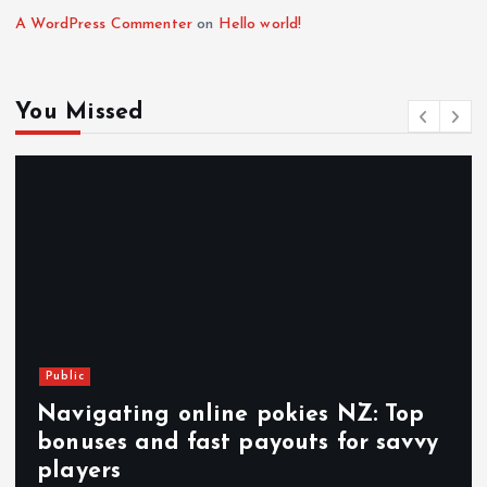
A WordPress Commenter
on
Hello world!
You Missed
Public
Navigating online pokies NZ: Top
bonuses and fast payouts for savvy
players