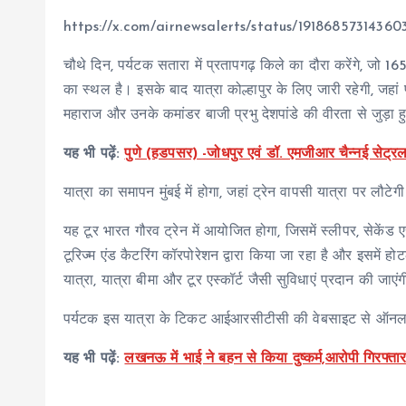
https://x.com/airnewsalerts/status/1918685731436
चौथे दिन, पर्यटक सतारा में प्रतापगढ़ किले का दौरा करेंगे, जो 1
का स्थल है। इसके बाद यात्रा कोल्हापुर के लिए जारी रहेगी, जहां 
महाराज और उनके कमांडर बाजी प्रभु देशपांडे की वीरता से जुड़ा 
यह भी पढ़ें:
पुणे (हडपसर) -जोधपुर एवं डॉ. एमजीआर चैन्नई सेट्
यात्रा का समापन मुंबई में होगा, जहां ट्रेन वापसी यात्रा पर लौटेग
यह टूर भारत गौरव ट्रेन में आयोजित होगा, जिसमें स्लीपर, सेके
टूरिज्म एंड कैटरिंग कॉरपोरेशन द्वारा किया जा रहा है और इसमें हो
यात्रा, यात्रा बीमा और टूर एस्कॉर्ट जैसी सुविधाएं प्रदान की जाएं
पर्यटक इस यात्रा के टिकट आईआरसीटीसी की वेबसाइट से ऑनल
यह भी पढ़ें:
लखनऊ में भाई ने बहन से किया दुष्कर्म,आरोपी गिरफ्ता