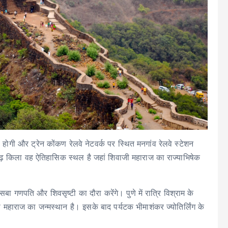
गी और ट्रेन कोंकण रेलवे नेटवर्क पर स्थित मनगांव रेलवे स्टेशन
यगढ़ किला वह ऐतिहासिक स्थल है जहां शिवाजी महाराज का राज्याभिषेक
बा गणपति और शिवसृष्टी का दौरा करेंगे। पुणे में रात्रि विश्राम के
 महाराज का जन्मस्थान है। इसके बाद पर्यटक भीमाशंकर ज्योतिर्लिंग के