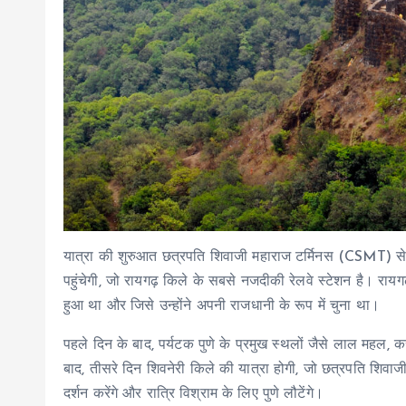
यात्रा की शुरुआत छत्रपति शिवाजी महाराज टर्मिनस (CSMT) से हो
पहुंचेगी, जो रायगढ़ किले के सबसे नजदीकी रेलवे स्टेशन है। रा
हुआ था और जिसे उन्होंने अपनी राजधानी के रूप में चुना था।
पहले दिन के बाद, पर्यटक पुणे के प्रमुख स्थलों जैसे लाल महल, कस
बाद, तीसरे दिन शिवनेरी किले की यात्रा होगी, जो छत्रपति शिवाजी
दर्शन करेंगे और रात्रि विश्राम के लिए पुणे लौटेंगे।