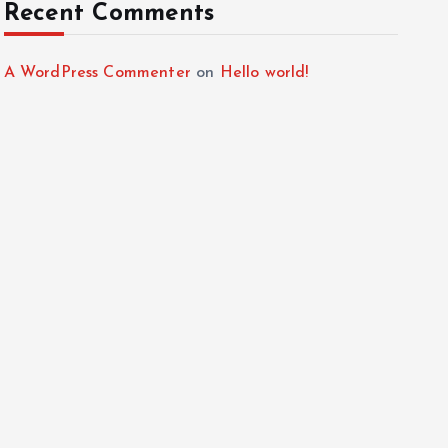
Recent Comments
A WordPress Commenter
on
Hello world!