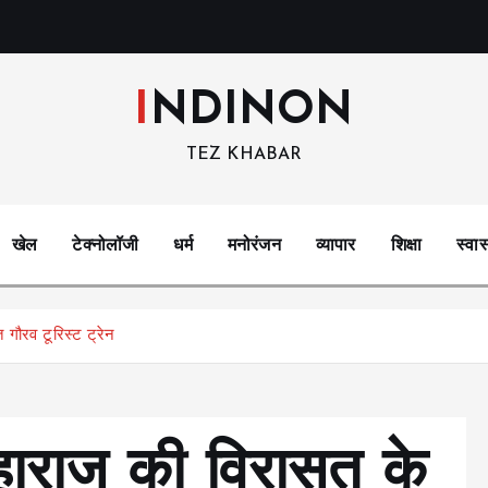
INDINON
TEZ KHABAR
खेल
टेक्नोलॉजी
धर्म
मनोरंजन
व्यापार
शिक्षा
स्वास
गौरव टूरिस्ट ट्रेन
हाराज की विरासत के