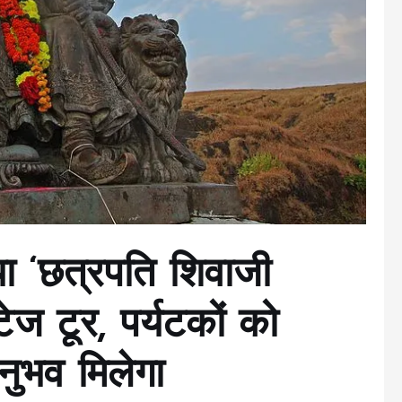
या ‘छत्रपति शिवाजी
ेज टूर, पर्यटकों को
नुभव मिलेगा