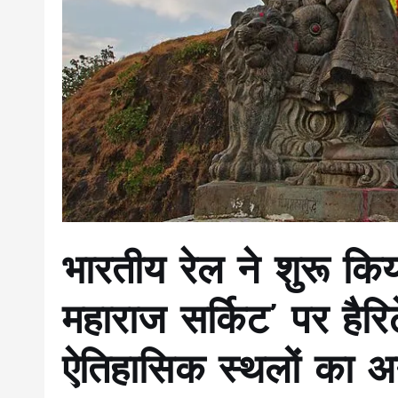
भारतीय रेल ने शुरू कि
महाराज सर्किट’ पर हैरिट
ऐतिहासिक स्थलों का अ