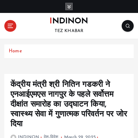
S
k
i
INDINON
p
TEZ KHABAR
t
o
c
Home
o
n
t
e
n
केंद्रीय मंत्री श्री नितिन गडकरी ने
t
एनआईएमएस नागपुर के पहले सर्वोत्तम
दीक्षांत समारोह का उद्घाटन किया,
स्वास्थ्य सेवा में गुणात्मक परिवर्तन पर जोर
दिया
INDINON
देश-विदेश
March 29, 2025