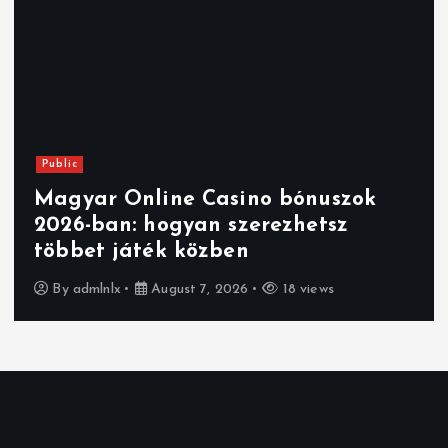
Public
Magyar Online Casino bónuszok
2026-ban: hogyan szerezhetsz
többet játék közben
By
admlnlx
August 7, 2026
18 views