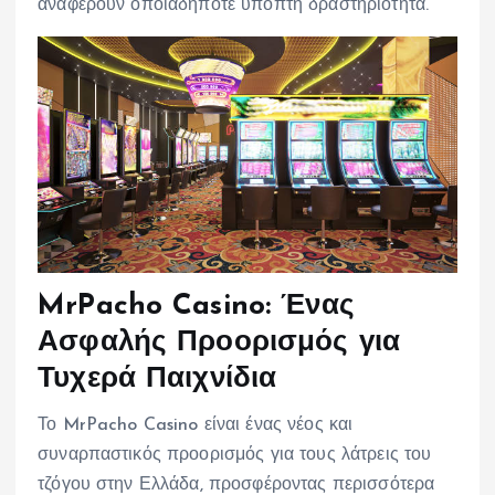
αναφέρουν οποιαδήποτε ύποπτη δραστηριότητα.
MrPacho Casino: Ένας
Ασφαλής Προορισμός για
Τυχερά Παιχνίδια
Το MrPacho Casino είναι ένας νέος και
συναρπαστικός προορισμός για τους λάτρεις του
τζόγου στην Ελλάδα, προσφέροντας περισσότερα