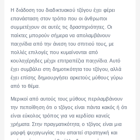
Η διάδοση του διαδικτυακού τζόγου έχει φέρει
επανάσταση στον τρόπο που οι άνθρωποι
συμμετέχουν σε αυτές τις δραστηριότητες. Οι
παίκτες μπορούν σήμερα να απολαμβάνουν
παιχνίδια από την άνεση του σπιτιού τους, με
πολλές επιλογές που κυμαίνονται από
κουλοχέρηδες μέχρι επιτραπέζια παιχνίδια. Αυτό
έχει συμβάλει στη δημοτικότητα του τζόγου, αλλά
έχει επίσης δημιουργήσει αρκετούς μύθους γύρω
από το θέμα.
Μερικοί από αυτούς τους μύθους περιλαμβάνουν
την πεποίθηση ότι ο τζόγος είναι πάντα κακός ή ότι
είναι εύκολος τρόπος για να κερδίσει κανείς
χρήματα. Στην πραγματικότητα, ο τζόγος είναι μια
μορφή ψυχαγωγίας που απαιτεί στρατηγική και