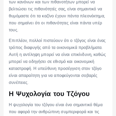
των κανόνων και των πιθανοτήτων μπορεί να
βελτιώσει τις πιθανότητές σας, είναι σημαντικό να
θυμόμαστε ότι τα καζίνο έχουν πάντα πλεονέκτημα,
που σημαίνει ότι οι πιθανότητες είναι πάντα υπέρ
τους.
Επιπλέον, πολλοί πιστεύουν ότι ο τζόγος είναι ένας
τρόπος διαφυγής από τα οικονομικά προβλήματα.
Αυτή η αντίληψη μπορεί να είναι επικίνδυνη, καθώς
μπορεί να οδηγήσει σε εθισμό και οικονομική
καταστροφή. Η υπεύθυνη προσέγγιση στον τζόγο
είναι απαραίτητη για να αποφεύγονται σοβαρές
συνέπειες.
Η Ψυχολογία του Τζόγου
Η ψυχολογία του τζόγου είναι ένα σημαντικό θέμα
που αφορά την ανθρώπινη συμπεριφορά και τις