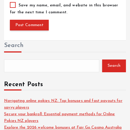
Save my name, email, and website in this browser
for the next time I comment.
Search
Search
Recent Posts
Navigating online pokies NZ: Top bonuses and fast payouts for
savvy players
Secure your bankroll: Essential payment methods for Online
Pokies NZ players
Explore the 2026 welcome bonuses at Fair Go Casino Australia