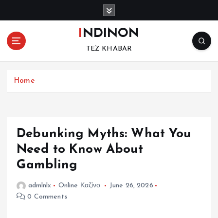
S
k
i
INDINON
p
TEZ KHABAR
t
o
c
Home
o
n
t
e
n
Debunking Myths: What You
t
Need to Know About
Gambling
admlnlx
Online Καζίνο
June 26, 2026
0 Comments