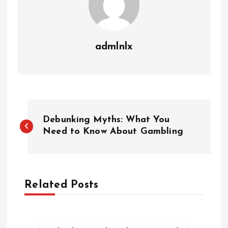
admlnlx
P
Debunking Myths: What You
o
Need to Know About Gambling
s
t
Related Posts
n