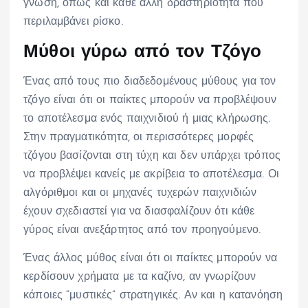
γνώση, όπως και κάθε άλλη δραστηριότητα που
περιλαμβάνει ρίσκο.
Μύθοι γύρω από τον Τζόγο
Ένας από τους πιο διαδεδομένους μύθους για τον
τζόγο είναι ότι οι παίκτες μπορούν να προβλέψουν
το αποτέλεσμα ενός παιχνιδιού ή μιας κλήρωσης.
Στην πραγματικότητα, οι περισσότερες μορφές
τζόγου βασίζονται στη τύχη και δεν υπάρχει τρόπος
να προβλέψει κανείς με ακρίβεια το αποτέλεσμα. Οι
αλγόριθμοι και οι μηχανές τυχερών παιχνιδιών
έχουν σχεδιαστεί για να διασφαλίζουν ότι κάθε
γύρος είναι ανεξάρτητος από τον προηγούμενο.
Ένας άλλος μύθος είναι ότι οι παίκτες μπορούν να
κερδίσουν χρήματα με τα καζίνο, αν γνωρίζουν
κάποιες “μυστικές” στρατηγικές. Αν και η κατανόηση