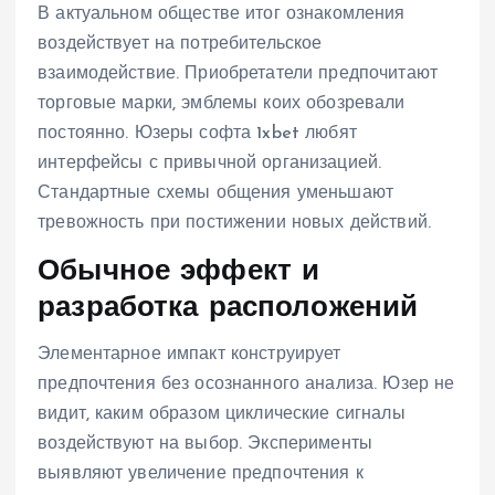
В актуальном обществе итог ознакомления
воздействует на потребительское
взаимодействие. Приобретатели предпочитают
торговые марки, эмблемы коих обозревали
постоянно. Юзеры софта 1xbet любят
интерфейсы с привычной организацией.
Стандартные схемы общения уменьшают
тревожность при постижении новых действий.
Обычное эффект и
разработка расположений
Элементарное импакт конструирует
предпочтения без осознанного анализа. Юзер не
видит, каким образом циклические сигналы
воздействуют на выбор. Эксперименты
выявляют увеличение предпочтения к