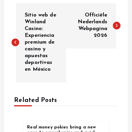
P
Sitio web de
Officiële
o
Winland
Nederlands
Casino:
Webpagina
Experiencia
2026
s
premium de
casino y
t
apuestas
deportivas
n
en México
a
v
Related Posts
i
g
Real money pokies bring a new