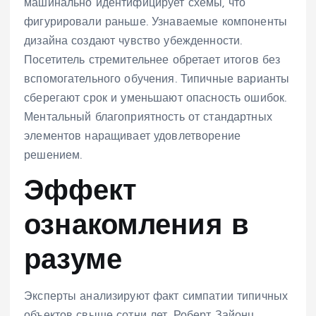
машинально идентифицирует схемы, что
фигурировали раньше. Узнаваемые компоненты
дизайна создают чувство убежденности.
Посетитель стремительнее обретает итогов без
вспомогательного обучения. Типичные варианты
сберегают срок и уменьшают опасность ошибок.
Ментальный благоприятность от стандартных
элементов наращивает удовлетворение
решением.
Эффект
ознакомления в
разуме
Эксперты анализируют факт симпатии типичных