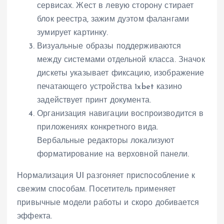
сервисах. Жест в левую сторону стирает
блок реестра, зажим дуэтом фалангами
зумирует картинку.
Визуальные образы поддерживаются
между системами отдельной класса. Значок
дискеты указывает фиксацию, изображение
печатающего устройства 1xbet казино
задействует принт документа.
Организация навигации воспроизводится в
приложениях конкретного вида.
Вербальные редакторы локализуют
форматирование на верховной панели.
Нормализация UI разгоняет приспособление к
свежим способам. Посетитель применяет
привычные модели работы и скоро добивается
эффекта.