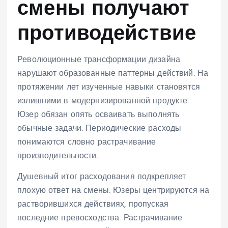
смены получают
противодействие
Революционные трансформации дизайна
нарушают образованные паттерны действий. На
протяжении лет изученные навыки становятся
излишними в модернизированной продукте.
Юзер обязан опять осваивать выполнять
обычные задачи. Периодические расходы
понимаются словно растрачивание
производительности.
Душевный итог расходования подкрепляет
плохую ответ на смены. Юзеры центрируются на
растворившихся действиях, пропуская
последние превосходства. Растрачивание