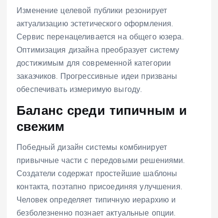
Изменение целевой публики резонирует
актуализацию эстетического оформления.
Сервис перенацеливается на общего юзера.
Оптимизация дизайна преобразует систему
достижимым для современной категории
заказчиков. Прогрессивные идеи призваны
обеспечивать измеримую выгоду.
Баланс среди типичным и
свежим
Победный дизайн системы комбинирует
привычные части с передовыми решениями.
Создатели содержат простейшие шаблоны
контакта, поэтапно присоединяя улучшения.
Человек определяет типичную иерархию и
безболезненно познает актуальные опции.