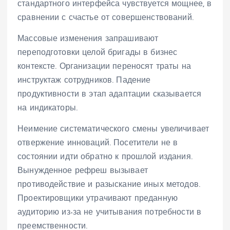
стандартного интерфейса чувствуется мощнее, в
сравнении с счастье от совершенствований.
Массовые изменения запрашивают
переподготовки целой бригады в бизнес
контексте. Организации переносят траты на
инструктаж сотрудников. Падение
продуктивности в этап адаптации сказывается
на индикаторы.
Неимение систематического смены увеличивает
отвержение инноваций. Посетители не в
состоянии идти обратно к прошлой издания.
Вынужденное рефреш вызывает
противодействие и разыскание иных методов.
Проектировщики утрачивают преданную
аудиторию из-за не учитывания потребности в
преемственности.