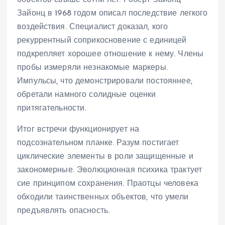
объектов свыше сотни лет. Роберт Зайонц
Зайонц в 1968 годом описал последствие легкого
воздействия. Специалист доказал, кого
рекуррентный соприкосновение с единицей
подкрепляет хорошее отношение к нему. Члены
пробы измеряли незнакомые маркеры.
Импульсы, что демонстрировали постояннее,
обретали намного солидные оценки
притягательности.
Итог встречи функционирует на
подсознательном планке. Разум постигает
циклические элементы в роли защищенные и
закономерные. Эволюционная психика трактует
сие принципом сохранения. Праотцы человека
обходили таинственных объектов, что умели
предъявлять опасность.