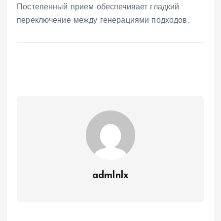
Постепенный прием обеспечивает гладкий
переключение между генерациями подходов.
admlnlx