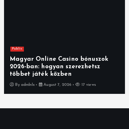
Public
Magyar Online Casino:
kriptovalutás bónuszok, amikkel
többet nyerhetsz
By
admlnlx
August 7, 2026
22 views