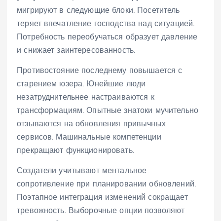
мигрируют в следующие блоки. Посетитель
теряет впечатление господства над ситуацией.
Потребность переобучаться образует давление
и снижает заинтересованность.
Противостояние последнему повышается с
старением юзера. Юнейшие люди
незатруднительнее настраиваются к
трансформациям. Опытные знатоки мучительно
отзываются на обновления привычных
сервисов. Машинальные компетенции
прекращают функционировать.
Создатели учитывают ментальное
сопротивление при планировании обновлений.
Поэтапное интеграция изменений сокращает
тревожность. Выборочные опции позволяют