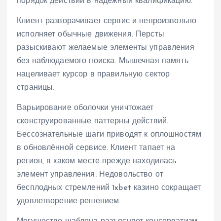
порядок действий в надежный квалификацию.
Клиент разворачивает сервис и непроизвольно
исполняет обычные движения. Персты
разыскивают желаемые элементы управления
без наблюдаемого поиска. Мышечная память
нацеливает курсор в правильную сектор
страницы.
Варьирование оболочки уничтожает
сконструированные паттерны действий.
Бессознательные шаги приводят к оплошностям
в обновлённой сервисе. Клиент тапает на
регион, в каком месте прежде находилась
элемент управления. Недовольство от
бесплодных стремлений 1xbet казино сокращает
удовлетворение решением.