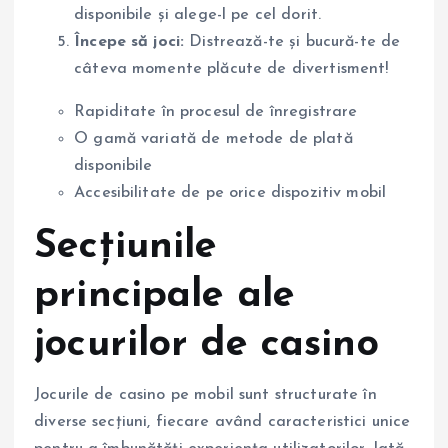
disponibile și alege-l pe cel dorit.
Începe să joci:
Distrează-te și bucură-te de
câteva momente plăcute de divertisment!
Rapiditate în procesul de înregistrare
O gamă variată de metode de plată
disponibile
Accesibilitate de pe orice dispozitiv mobil
Secțiunile
principale ale
jocurilor de casino
Jocurile de casino pe mobil sunt structurate în
diverse secțiuni, fiecare având caracteristici unice