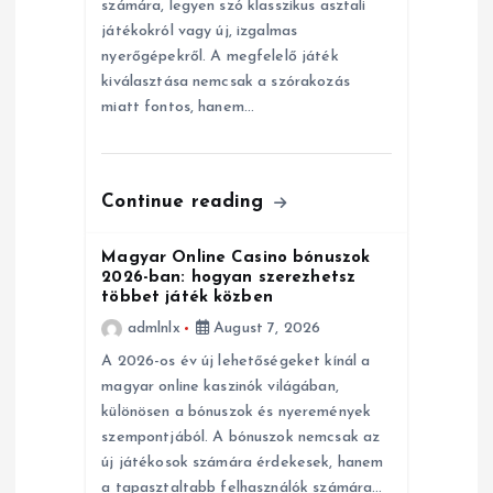
számára, legyen szó klasszikus asztali
játékokról vagy új, izgalmas
i
nyerőgépekről. A megfelelő játék
kiválasztása nemcsak a szórakozás
o
miatt fontos, hanem…
n
Continue reading
Magyar Online Casino bónuszok
2026-ban: hogyan szerezhetsz
többet játék közben
admlnlx
August 7, 2026
A 2026-os év új lehetőségeket kínál a
magyar online kaszinók világában,
különösen a bónuszok és nyeremények
szempontjából. A bónuszok nemcsak az
új játékosok számára érdekesek, hanem
a tapasztaltabb felhasználók számára…