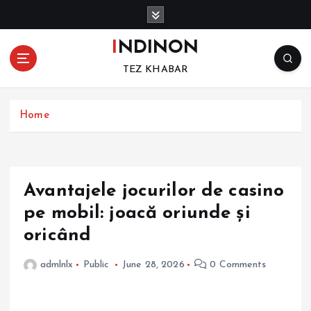
S
k
i
INDINON
p
TEZ KHABAR
t
o
c
Home
o
n
t
e
n
Avantajele jocurilor de casino
t
pe mobil: joacă oriunde și
oricând
admlnlx
Public
June 28, 2026
0 Comments