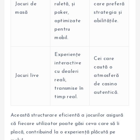
Jocuri de
ruletă, și
care preferă
masă
poker,
strategia și
optimizate
abilitățile.
pentru
mobil.
Experiențe
Cei care
interactive
caută o
cu dealeri
Jocuri live
atmosferă
reali,
de casino
transmise în
autentică.
timp real.
Această structurare eficientă a jocurilor asigură
că fiecare utilizator poate găsi ceva care să îi
placă, contribuind la o experiență plăcută pe