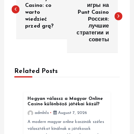
o
Casino: co
игры на
warto
Punt Casino
s
wiedzieć
Россия:
przed grą?
лучшие
t
стратегии и
советы
n
a
Related Posts
v
i
Hogyan válassz a Magyar Online
g
Casino különböző játékai közül?
admlnlx
August 7, 2026
a
A modern magyar online kaszinók széles
választékot kínálnak a játékosok
t