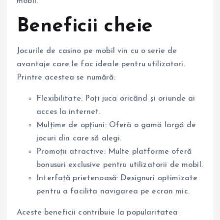
mobil.
Beneficii cheie
Jocurile de casino pe mobil vin cu o serie de
avantaje care le fac ideale pentru utilizatori.
Printre acestea se numără:
Flexibilitate: Poți juca oricând și oriunde ai
acces la internet.
Mulțime de opțiuni: Oferă o gamă largă de
jocuri din care să alegi.
Promoții atractive: Multe platforme oferă
bonusuri exclusive pentru utilizatorii de mobil.
Interfață prietenoasă: Designuri optimizate
pentru a facilita navigarea pe ecran mic.
Aceste beneficii contribuie la popularitatea