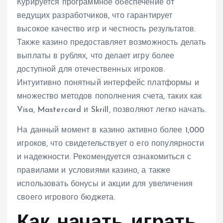
Курируется программное обеспечение от
ведущих разработчиков, что гарантирует
высокое качество игр и честность результатов.
Также казино предоставляет возможность делать
выплаты в рублях, что делает игру более
доступной для отечественных игроков.
Интуитивно понятный интерфейс платформы и
множество методов пополнения счета, таких как
Visa, Mastercard и Skrill, позволяют легко начать.
На данный момент в казино активно более 1,000
игроков, что свидетельствует о его популярности
и надежности. Рекомендуется ознакомиться с
правилами и условиями казино, а также
использовать бонусы и акции для увеличения
своего игрового бюджета.