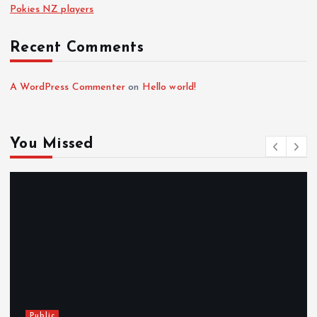
Pokies NZ players
Recent Comments
A WordPress Commenter
on
Hello world!
You Missed
Public