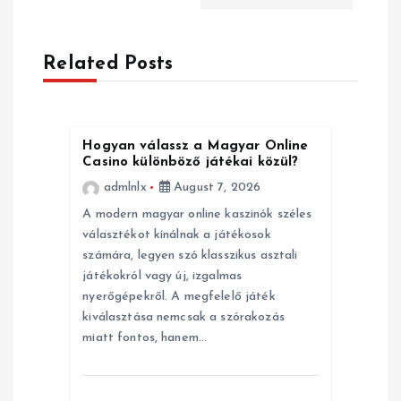
n
a
Related Posts
v
i
Hogyan válassz a Magyar Online
Casino különböző játékai közül?
g
admlnlx
August 7, 2026
a
A modern magyar online kaszinók széles
választékot kínálnak a játékosok
számára, legyen szó klasszikus asztali
t
játékokról vagy új, izgalmas
nyerőgépekről. A megfelelő játék
i
kiválasztása nemcsak a szórakozás
miatt fontos, hanem…
o