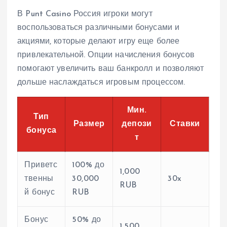
В Punt Casino Россия игроки могут
воспользоваться различными бонусами и
акциями, которые делают игру еще более
привлекательной. Опции начисления бонусов
помогают увеличить ваш банкролл и позволяют
дольше наслаждаться игровым процессом.
Мин.
Тип
Размер
депози
Ставки
бонуса
т
Приветс
100% до
1,000
твенны
30,000
30x
RUB
й бонус
RUB
Бонус
50% до
1,500