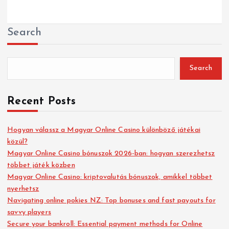
Search
Search
Recent Posts
Hogyan válassz a Magyar Online Casino különböző játékai
közül?
Magyar Online Casino bónuszok 2026-ban: hogyan szerezhetsz
többet játék közben
Magyar Online Casino: kriptovalutás bónuszok, amikkel többet
nyerhetsz
Navigating online pokies NZ: Top bonuses and fast payouts for
savvy players
Secure your bankroll: Essential payment methods for Online