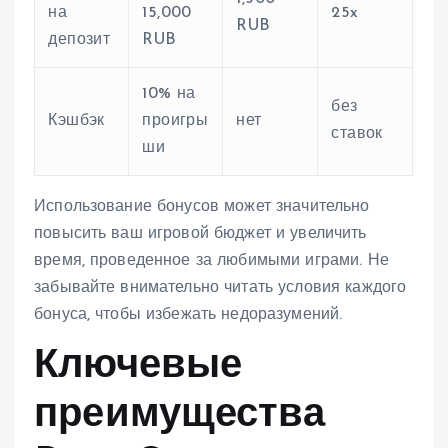
на
15,000
25x
RUB
депозит
RUB
10% на
без
Кэшбэк
проигры
нет
ставок
ши
Использование бонусов может значительно
повысить ваш игровой бюджет и увеличить
время, проведенное за любимыми играми. Не
забывайте внимательно читать условия каждого
бонуса, чтобы избежать недоразумений.
Ключевые
преимущества