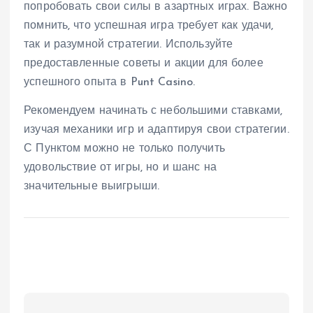
попробовать свои силы в азартных играх. Важно
помнить, что успешная игра требует как удачи,
так и разумной стратегии. Используйте
предоставленные советы и акции для более
успешного опыта в Punt Casino.
Рекомендуем начинать с небольшими ставками,
изучая механики игр и адаптируя свои стратегии.
С Пунктом можно не только получить
удовольствие от игры, но и шанс на
значительные выигрыши.