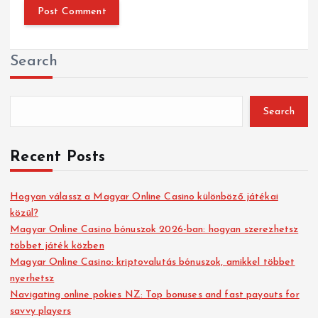
Search
Search
Recent Posts
Hogyan válassz a Magyar Online Casino különböző játékai
közül?
Magyar Online Casino bónuszok 2026-ban: hogyan szerezhetsz
többet játék közben
Magyar Online Casino: kriptovalutás bónuszok, amikkel többet
nyerhetsz
Navigating online pokies NZ: Top bonuses and fast payouts for
savvy players