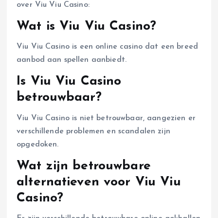
over Viu Viu Casino:
Wat is Viu Viu Casino?
Viu Viu Casino is een online casino dat een breed
aanbod aan spellen aanbiedt.
Is Viu Viu Casino
betrouwbaar?
Viu Viu Casino is niet betrouwbaar, aangezien er
verschillende problemen en scandalen zijn
opgedoken.
Wat zijn betrouwbare
alternatieven voor Viu Viu
Casino?