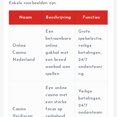
Enkele voorbeelden zijn:
Naam
Beschrijving
Functies
Een
Grote
betrouwbare
spelselectie,
Online
online
veilige
Casino
gokhal met
betalingen,
Nederland
een breed
24/7
aanbod aan
ondersteuni
spellen
ng
Een online
Veilige
casino met
betalingen,
een sterke
24/7
Casino
focus op
ondersteuni
Verifieren
veiligheid