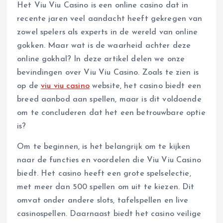
Het Viu Viu Casino is een online casino dat in
recente jaren veel aandacht heeft gekregen van
zowel spelers als experts in de wereld van online
gokken. Maar wat is de waarheid achter deze
online gokhal? In deze artikel delen we onze
bevindingen over Viu Viu Casino. Zoals te zien is
op de
viu viu casino
website, het casino biedt een
breed aanbod aan spellen, maar is dit voldoende
om te concluderen dat het een betrouwbare optie
is?
Om te beginnen, is het belangrijk om te kijken
naar de functies en voordelen die Viu Viu Casino
biedt. Het casino heeft een grote spelselectie,
met meer dan 500 spellen om uit te kiezen. Dit
omvat onder andere slots, tafelspellen en live
casinospellen. Daarnaast biedt het casino veilige