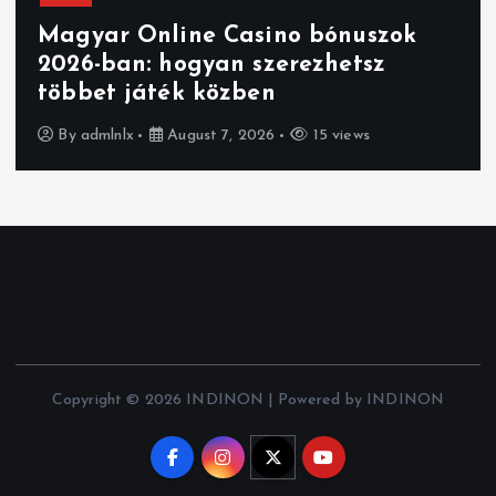
Magyar Online Casino bónuszok
2026-ban: hogyan szerezhetsz
többet játék közben
By
admlnlx
August 7, 2026
15 views
Copyright © 2026 INDINON | Powered by INDINON