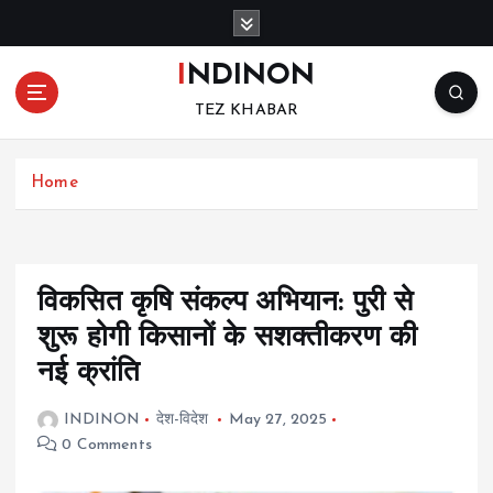
S
k
i
INDINON
p
TEZ KHABAR
t
o
c
Home
o
n
t
e
n
विकसित कृषि संकल्प अभियान: पुरी से
t
शुरू होगी किसानों के सशक्तीकरण की
नई क्रांति
INDINON
देश-विदेश
May 27, 2025
0 Comments