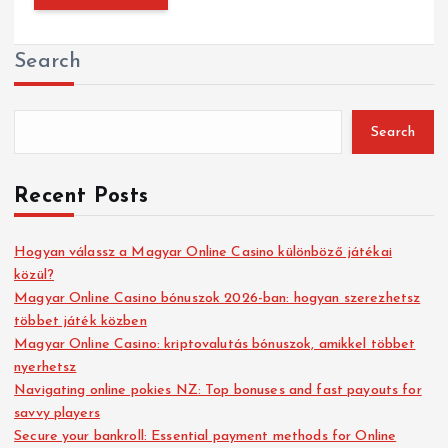
Search
Search
Recent Posts
Hogyan válassz a Magyar Online Casino különböző játékai
közül?
Magyar Online Casino bónuszok 2026-ban: hogyan szerezhetsz
többet játék közben
Magyar Online Casino: kriptovalutás bónuszok, amikkel többet
nyerhetsz
Navigating online pokies NZ: Top bonuses and fast payouts for
savvy players
Secure your bankroll: Essential payment methods for Online