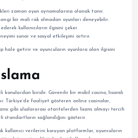
dikleri zaman oyun oynamalarına olanak tanır.
angi bir mali risk olmadan oyunları deneyebilir.
ederek kullanıcıların ilgisini çeker.
eyimi sunar ve sosyal etkileşimi artırır.
 hale getirir ve oyuncuların oyunlara olan ilgisini
nslama
 konulardan biridir. Güvenilir bir mobil casino, lisanslı
dır. Türkiye’de faaliyet gösteren online casinolar,
sı gibi uluslararası otoritelerden lisans almayı tercih
rli standartların sağlandığını gösterir.
k kullanıcı verilerini koruyan platformlar, oyuncuların