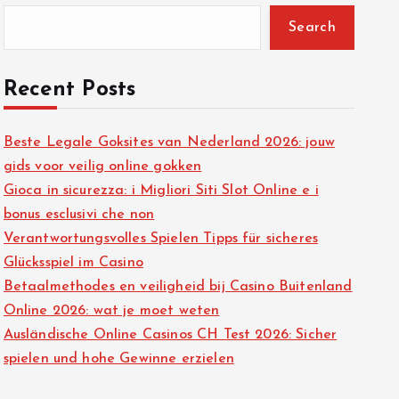
Search
Recent Posts
Beste Legale Goksites van Nederland 2026: jouw
gids voor veilig online gokken
Gioca in sicurezza: i Migliori Siti Slot Online e i
bonus esclusivi che non
Verantwortungsvolles Spielen Tipps für sicheres
Glücksspiel im Casino
Betaalmethodes en veiligheid bij Casino Buitenland
Online 2026: wat je moet weten
Ausländische Online Casinos CH Test 2026: Sicher
spielen und hohe Gewinne erzielen