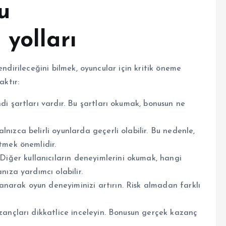
u
yolları
endirileceğini bilmek, oyuncular için kritik öneme
aktır:
i şartları vardır. Bu şartları okumak, bonusun ne
lnızca belirli oyunlarda geçerli olabilir. Bu nedenle,
tmek önemlidir.
Diğer kullanıcıların deneyimlerini okumak, hangi
nıza yardımcı olabilir.
narak oyun deneyiminizi artırın. Risk almadan farklı
zançları dikkatlice inceleyin. Bonusun gerçek kazanç