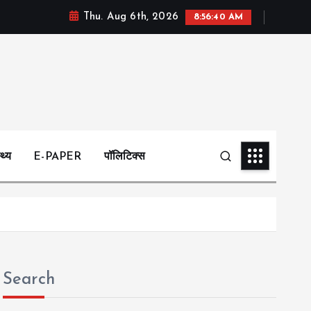
Thu. Aug 6th, 2026
8:56:41 AM
्थ्य
E-PAPER
पॉलिटिक्स
Search