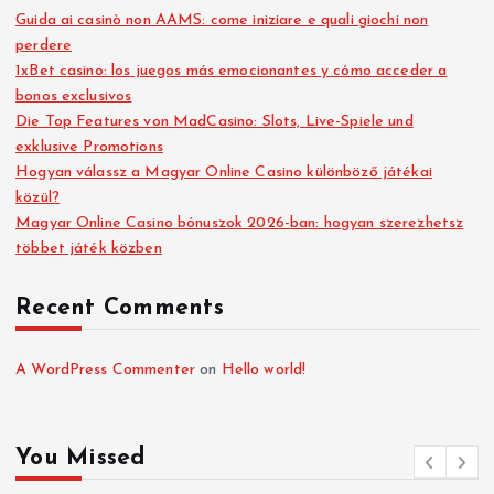
Guida ai casinò non AAMS: come iniziare e quali giochi non
perdere
1xBet casino: los juegos más emocionantes y cómo acceder a
bonos exclusivos
Die Top Features von MadCasino: Slots, Live-Spiele und
exklusive Promotions
Hogyan válassz a Magyar Online Casino különböző játékai
közül?
Magyar Online Casino bónuszok 2026-ban: hogyan szerezhetsz
többet játék közben
Recent Comments
A WordPress Commenter
on
Hello world!
You Missed