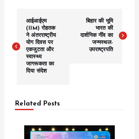
P
आईआईएम
बिहार की भूमि
o
(IIM) रोहतक
भारत की
ने अंतरराष्ट्रीय
दार्शनिक नींव का
योग दिवस पर
जन्मस्थल-
s
एकजुटता और
उपराष्ट्रपति
स्वास्थ्य
t
जागरूकता का
दिया संदेश
n
a
Related Posts
v
i
g