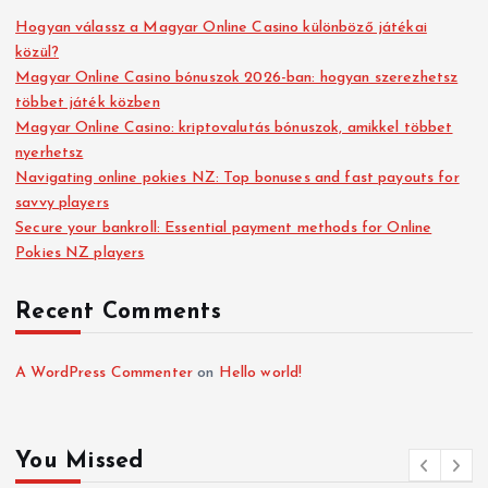
Hogyan válassz a Magyar Online Casino különböző játékai
közül?
Magyar Online Casino bónuszok 2026-ban: hogyan szerezhetsz
többet játék közben
Magyar Online Casino: kriptovalutás bónuszok, amikkel többet
nyerhetsz
Navigating online pokies NZ: Top bonuses and fast payouts for
savvy players
Secure your bankroll: Essential payment methods for Online
Pokies NZ players
Recent Comments
A WordPress Commenter
on
Hello world!
You Missed