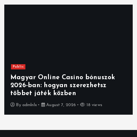
Public
Magyar Online Casino bónuszok
2026-ban: hogyan szerezhetsz
többet játék közben
By
admlnlx
August 7, 2026
18 views