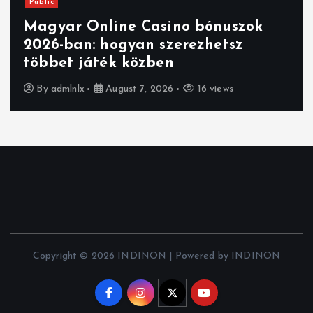
Public
Magyar Online Casino bónuszok
2026-ban: hogyan szerezhetsz
többet játék közben
By
admlnlx
August 7, 2026
16 views
Copyright © 2026 INDINON | Powered by INDINON