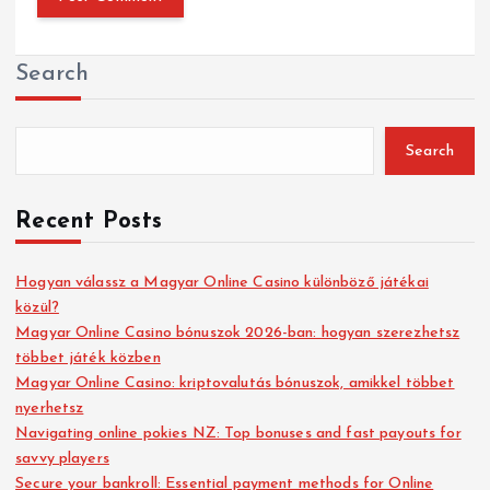
Search
Search
Recent Posts
Hogyan válassz a Magyar Online Casino különböző játékai
közül?
Magyar Online Casino bónuszok 2026-ban: hogyan szerezhetsz
többet játék közben
Magyar Online Casino: kriptovalutás bónuszok, amikkel többet
nyerhetsz
Navigating online pokies NZ: Top bonuses and fast payouts for
savvy players
Secure your bankroll: Essential payment methods for Online