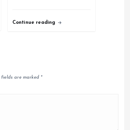
Continue reading
 fields are marked
*