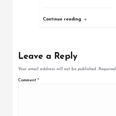
n
Continue reading
Leave a Reply
Your email address will not be published.
Required
Comment
*