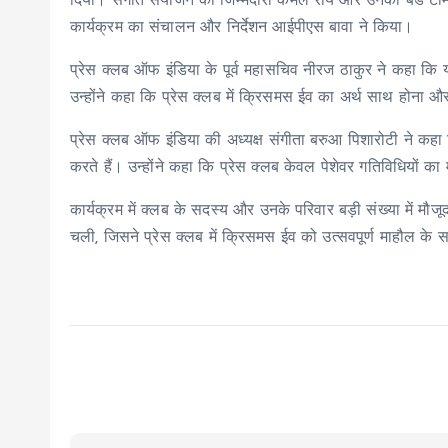
दिया। संगीत संयोजन की जिम्मेदारी कमल राय और उनकी बैंड टीम न
कार्यक्रम का संचालन और निर्देशन आईपीएस बावा ने किया।
प्रेस क्लब ऑफ इंडिया के पूर्व महासचिव नीरज ठाकुर ने कहा क
उन्होंने कहा कि प्रेस क्लब में क्रिसमस ईव का अर्थ साथ होना और वर
प्रेस क्लब ऑफ इंडिया की अध्यक्ष संगीता बरुआ पिशारोटी ने कहा
करते हैं। उन्होंने कहा कि प्रेस क्लब केवल पेशेवर गतिविधियों का 
कार्यक्रम में क्लब के सदस्य और उनके परिवार बड़ी संख्या में म
चली, जिसने प्रेस क्लब में क्रिसमस ईव को उत्सवपूर्ण माहौल के