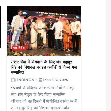
देश-विदेश
राष्ट्र सेवा में योगदान के लिए जंग बहादुर
सिंह को ‘नेशनल प्राइड अवॉर्ड’ से किया गया
सम्मानित
INDINON
March 14, 2026
36 वर्षों से सक्रिय जनकल्याण मोर्चा ने राष्ट्र
सेवा और नेतृत्व के लिए किया सम्मानित
शनिवार को नई दिल्ली में आयोजित कार्यक्रम में
जंग बहादुर सिंह को ‘नेशनल प्राइड अवॉर्ड’…