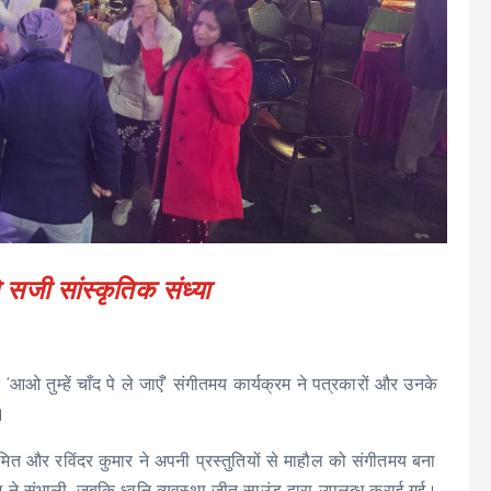
 सजी सांस्कृतिक संध्या
‘आओ तुम्हें चाँद पे ले जाएँ’ संगीतमय कार्यक्रम ने पत्रकारों और उनके
।
मित और रविंदर कुमार ने अपनी प्रस्तुतियों से माहौल को संगीतमय बना