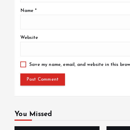
Name
*
Website
Save my name, email, and website in this brow
You Missed