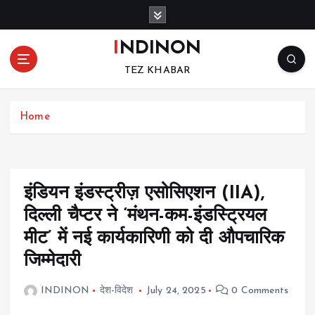
S
k
i
INDINON
p
TEZ KHABAR
t
o
c
Home
o
n
t
e
n
इंडियन इंडस्ट्रीज़ एसोसिएशन (IIA),
t
दिल्ली चैप्टर ने ‘मंथन-कम-इंडस्ट्रियल
मीट’ में नई कार्यकारिणी को दी औपचारिक
जिम्मेदारी
INDINON
देश-विदेश
July 24, 2025
0 Comments