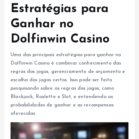
Estratégias para
Ganhar no
Dolfinwin Casino
Uma das principais estratégias para ganhar no
Dolfinwin Casino é combinar conhecimento das
regras dos jogos, gerenciamento de orçamento e
escolha dos jogos certos. Isso pode ser feito
pesquisando sobre as regras dos jogos, como
Blackjack, Roulette e Slot, e entendendo as
probabilidades de ganhar e as recompensas
oferecidas.