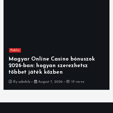
Public
Magyar Online Casino bónuszok
2026-ban: hogyan szerezhetsz
többet játék közben
By
admlnlx
August 7, 2026
19 views