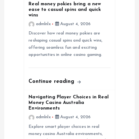
g
Real money pokies bring a new
ease to casual spins and quick
a
wins
admlnlx
August 4, 2026
t
Discover how real money pokies are
reshaping casual spins and quick wins,
i
offering seamless fun and exciting
opportunities in online casino gaming.
o
n
Continue reading
Navigating Player Choices in Real
Money Casino Australia
Environments
admlnlx
August 4, 2026
Explore smart player choices in real
money casino Australia environments,