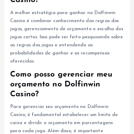
Casino?
A melhor estratégia para ganhar no Dolfinwin
Casino é combinar conhecimento das regras dos
jogos, gerenciamento de orçamento e escolha dos
jogos certos. Isso pode ser feito pesquisando sobre
as regras dos jogos e entendendo as
probabilidades de ganhar e as recompensas
oferecidas.
Como posso gerenciar meu
orçamento no Dolfinwin
Casino?
Para gerenciar seu orçamento no Dolfinwin
Casino, é fundamental estabelecer um limite de
caixa e dividir o orçamento em porcentagens
para cada jogo. Além disso, é importante