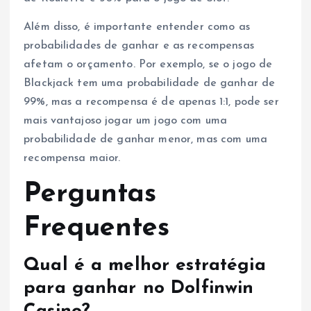
Além disso, é importante entender como as
probabilidades de ganhar e as recompensas
afetam o orçamento. Por exemplo, se o jogo de
Blackjack tem uma probabilidade de ganhar de
99%, mas a recompensa é de apenas 1:1, pode ser
mais vantajoso jogar um jogo com uma
probabilidade de ganhar menor, mas com uma
recompensa maior.
Perguntas
Frequentes
Qual é a melhor estratégia
para ganhar no Dolfinwin