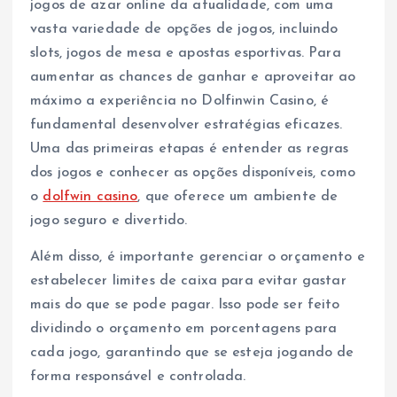
jogos de azar online da atualidade, com uma
vasta variedade de opções de jogos, incluindo
slots, jogos de mesa e apostas esportivas. Para
aumentar as chances de ganhar e aproveitar ao
máximo a experiência no Dolfinwin Casino, é
fundamental desenvolver estratégias eficazes.
Uma das primeiras etapas é entender as regras
dos jogos e conhecer as opções disponíveis, como
o
dolfwin casino
, que oferece um ambiente de
jogo seguro e divertido.
Além disso, é importante gerenciar o orçamento e
estabelecer limites de caixa para evitar gastar
mais do que se pode pagar. Isso pode ser feito
dividindo o orçamento em porcentagens para
cada jogo, garantindo que se esteja jogando de
forma responsável e controlada.