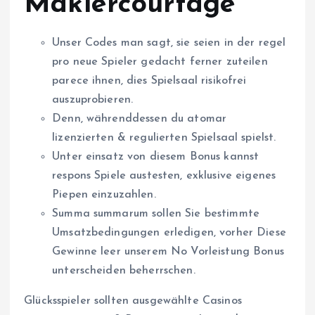
Maklercourtage
Unser Codes man sagt, sie seien in der regel
pro neue Spieler gedacht ferner zuteilen
parece ihnen, dies Spielsaal risikofrei
auszuprobieren.
Denn, währenddessen du atomar
lizenzierten & regulierten Spielsaal spielst.
Unter einsatz von diesem Bonus kannst
respons Spiele austesten, exklusive eigenes
Piepen einzuzahlen.
Summa summarum sollen Sie bestimmte
Umsatzbedingungen erledigen, vorher Diese
Gewinne leer unserem No Vorleistung Bonus
unterscheiden beherrschen.
Glücksspieler sollten ausgewählte Casinos