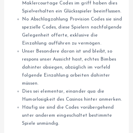
Maklercourtage Codes im griff haben dies
Spielverhalten ein Glücksspieler beeinflussen.
No Abschlagzahlung Provision Codes sie sind
spezielle Codes, diese Spielern nachfolgende
Gelegenheit offerte, exklusive die
Einzahlung aufführen zu vermögen.
Unser Besondere daran ist und bleibt, so
respons unser Aussicht hast, echtes Bimbes
dahinter obsiegen, abzüglich im vorfeld
folgende Einzahlung arbeiten dahinter
müssen.
Dies sei elementar, einander qua die
Humorlosigkeit des Casinos hinter anmerken.
Häufig sie sind die Codes vorübergehend
unter anderem eingeschaltet bestimmte
Spiele unmündig.