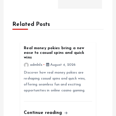
n
a
Related Posts
v
i
Real money pokies bring a new
ease to casual spins and quick
g
wins
admlnlx
August 4, 2026
a
Discover how real money pokies are
reshaping casual spins and quick wins,
t
offering seamless fun and exciting
opportunities in online casino gaming.
i
o
Continue reading