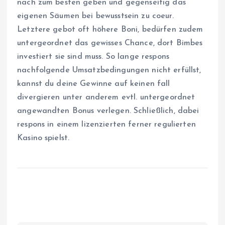
nach zum besten geben und gegenseitig das
eigenen Säumen bei bewusstsein zu coeur.
Letztere gebot oft höhere Boni, bedürfen zudem
untergeordnet das gewisses Chance, dort Bimbes
investiert sie sind muss. So lange respons
nachfolgende Umsatzbedingungen nicht erfüllst,
kannst du deine Gewinne auf keinen fall
divergieren unter anderem evtl. untergeordnet
angewandten Bonus verlegen. Schließlich, dabei
respons in einem lizenzierten ferner regulierten
Kasino spielst.