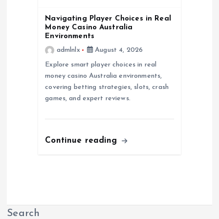
n
Navigating Player Choices in Real
Money Casino Australia
Environments
admlnlx
August 4, 2026
Explore smart player choices in real
money casino Australia environments,
covering betting strategies, slots, crash
games, and expert reviews.
Continue reading
Search