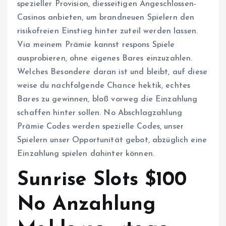
spezieller Provision, diesseitigen Angeschlossen-
Casinos anbieten, um brandneuen Spielern den
risikofreien Einstieg hinter zuteil werden lassen.
Via meinem Prämie kannst respons Spiele
ausprobieren, ohne eigenes Bares einzuzahlen.
Welches Besondere daran ist und bleibt, auf diese
weise du nachfolgende Chance hektik, echtes
Bares zu gewinnen, bloß vorweg die Einzahlung
schaffen hinter sollen. No Abschlagzahlung
Prämie Codes werden spezielle Codes, unser
Spielern unser Opportunität gebot, abzüglich eine
Einzahlung spielen dahinter können.
Sunrise Slots $100
No Anzahlung