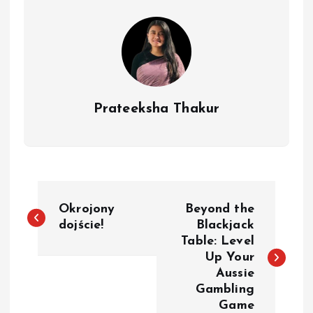
Prateeksha Thakur
P
Okrojony
Beyond the
o
dojście!
Blackjack
Table: Level
Up Your
s
Aussie
Gambling
t
Game