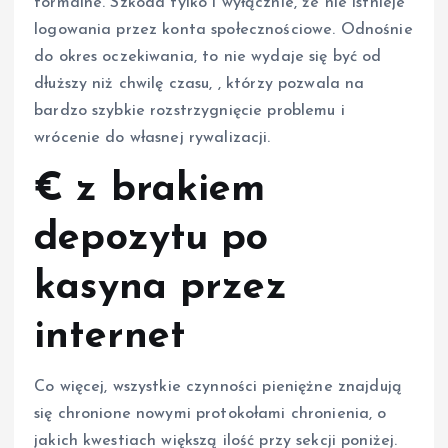
formalne. Szkoda tylko i wyłącznie, że nie istnieje
logowania przez konta społecznościowe. Odnośnie
do okres oczekiwania, to nie wydaje się być od
dłuższy niż chwilę czasu, , którzy pozwala na
bardzo szybkie rozstrzygnięcie problemu i
wrócenie do własnej rywalizacji.
€ z brakiem
depozytu po
kasyna przez
internet
Co więcej, wszystkie czynności pieniężne znajdują
się chronione nowymi protokołami chronienia, o
jakich kwestiach większą ilość przy sekcji poniżej.