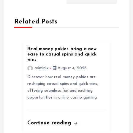
n
a
Related Posts
v
i
Real money pokies bring a new
ease to casual spins and quick
g
wins
admlnlx
August 4, 2026
a
Discover how real money pokies are
reshaping casual spins and quick wins,
t
offering seamless fun and exciting
opportunities in online casino gaming.
i
o
Continue reading