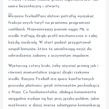
samo bezzwłoczny i otwarty.
Fani slotowi potrafią wyszukać
frakcja swych taryf na prostemu programowi
cashback. Najważniejszy poziom sięga 7%, a
środki trafiają dzięki profil mechanicznie w całej
każdą niedzielę. W start podest przygotował
zespół bonusów, które to umożliwiają wejść do
odwiedzenia zabawy z oczywistym impulsem.
Wystarczą cztery kroki, żeby ożywiać premię jak i
również momentalnie zagrać dzięki rzekome
środki. Kasyno Fireball ma sporo komfortowych
procedur płatności gwoli internautów pochodzące
z Nasz. Co fundamentalne, obsługa konsumenta
osiągalna wydaje się być przy języku polskim, jakie
możliwości w dużej mierze udostępnia komunikację