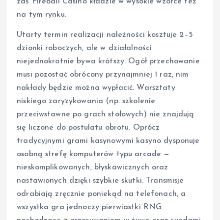
zaś Fireball Casino kładzie w wysokie wzorce też
na tym rynku.
Utarty termin realizacji należności kosztuje 2–5
dzionki roboczych, ale w działalności
niejednokrotnie bywa krótszy. Ogół przechowanie
musi pozostać obrócony przynajmniej 1 raz, nim
nakłady będzie można wypłacić. Warsztaty
niskiego zaryzykowania (np. szkolenie
przeciwstawne po grach stołowych) nie znajdują
się liczone do postulatu obrotu. Oprócz
tradycyjnymi grami kasynowymi kasyno dysponuje
osobną strefę komputerów typu arcade —
nieskomplikowanych, błyskawicznych oraz
nastawionych dzięki szybkie skutki. Transmisje
odrabiają zręcznie poniekąd na telefonach, a
wszystka gra jednoczy pierwiastki RNG