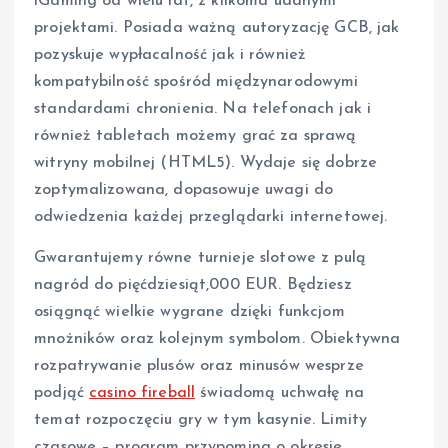
iGaming od wielu lat, z kilkoma udanymi
projektami. Posiada ważną autoryzację GCB, jak
pozyskuje wypłacalność jak i również
kompatybilność spośród międzynarodowymi
standardami chronienia.
Na telefonach jak i
również tabletach możemy grać za sprawą
witryny mobilnej (HTML5). Wydaje się dobrze
zoptymalizowana, dopasowuje uwagi do
odwiedzenia każdej przeglądarki internetowej.
Gwarantujemy równe turnieje slotowe z pulą
nagród do pięćdziesiąt,000 EUR. Będziesz
osiągnąć wielkie wygrane dzięki funkcjom
mnożników oraz kolejnym symbolom. Obiektywna
rozpatrywanie plusów oraz minusów wesprze
podjąć
casino fireball
świadomą uchwałę na
temat rozpoczęciu gry w tym kasynie. Limity
czasowe – program przypomina o okresie