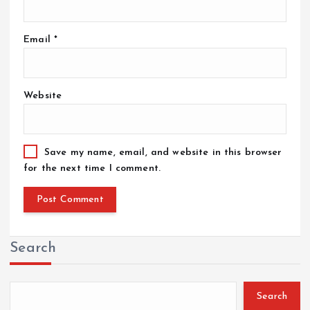
Email
*
Website
Save my name, email, and website in this browser
for the next time I comment.
Search
Search