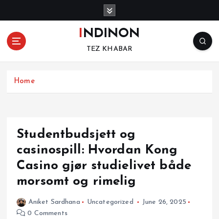
S
k
i
INDINON
p
TEZ KHABAR
t
o
c
Home
o
n
t
e
n
Studentbudsjett og
t
casinospill: Hvordan Kong
Casino gjør studielivet både
morsomt og rimelig
Aniket Sardhana
Uncategorized
June 26, 2025
0 Comments