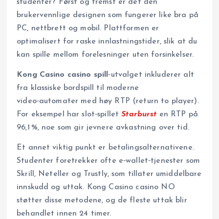
studenter? Først og fremst er det den
brukervennlige designen som fungerer like bra på
PC, nettbrett og mobil. Plattformen er
optimalisert for raske innlastningstider, slik at du
kan spille mellom forelesninger uten forsinkelser.
Kong Casino casino spill
‑utvalget inkluderer alt
fra klassiske bordspill til moderne
video‑automater med høy RTP (return to player).
For eksempel har slot‑spillet
Starburst
en RTP på
96,1 %, noe som gir jevnere avkastning over tid.
Et annet viktig punkt er betalingsalternativene.
Studenter foretrekker ofte e‑wallet‑tjenester som
Skrill, Neteller og Trustly, som tillater umiddelbare
innskudd og uttak. Kong Casino casino NO
støtter disse metodene, og de fleste uttak blir
behandlet innen 24 timer.