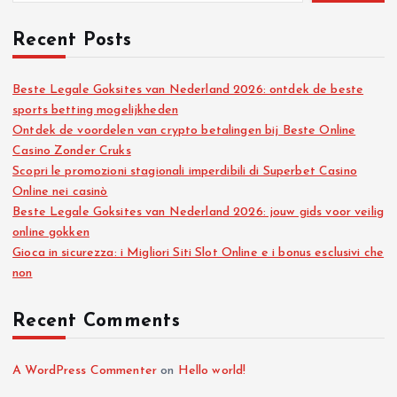
Recent Posts
Beste Legale Goksites van Nederland 2026: ontdek de beste
sports betting mogelijkheden
Ontdek de voordelen van crypto betalingen bij Beste Online
Casino Zonder Cruks
Scopri le promozioni stagionali imperdibili di Superbet Casino
Online nei casinò
Beste Legale Goksites van Nederland 2026: jouw gids voor veilig
online gokken
Gioca in sicurezza: i Migliori Siti Slot Online e i bonus esclusivi che
non
Recent Comments
A WordPress Commenter
on
Hello world!