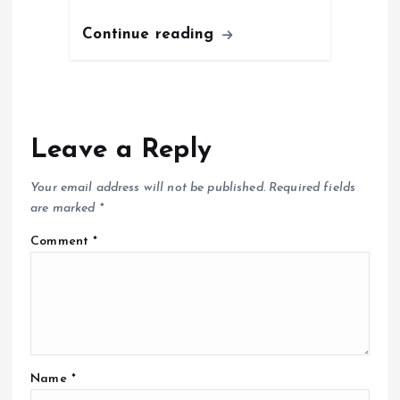
Continue reading
Leave a Reply
Your email address will not be published.
Required fields
are marked
*
Comment
*
Name
*