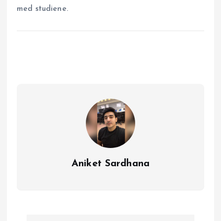
med studiene.
Aniket Sardhana