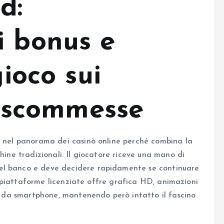
d:
i bonus e
gioco sui
di scommesse
e nel panorama dei casinò online perché combina la
hine tradizionali. Il giocatore riceve una mano di
el banco e deve decidere rapidamente se continuare
 su piattaforme licenziate offre grafica HD, animazioni
he da smartphone, mantenendo però intatto il fascino