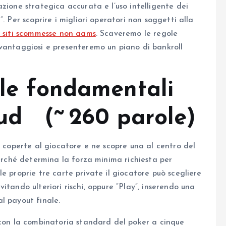
zione strategica accurata e l’uso intelligente dei
. Per scoprire i migliori operatori non soggetti alla
i siti scommesse non aams
. Scaveremo le regole
vantaggiosi e presenteremo un piano di bankroll
ole fondamentali
ud (~ 260 parole)
e coperte al giocatore e ne scopre una al centro del
perché determina la forza minima richiesta per
e proprie tre carte private il giocatore può scegliere
itando ulteriori rischi, oppure “Play”, inserendo una
l payout finale.
 con la combinatoria standard del poker a cinque