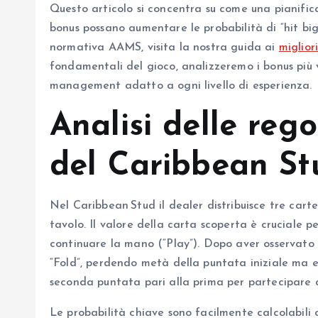
Questo articolo si concentra su come una pianifica
bonus possano aumentare le probabilità di “hit big”
normativa AAMS, visita la nostra guida ai
miglior
fondamentali del gioco, analizzeremo i bonus più 
management adatto a ogni livello di esperienza.
Analisi delle reg
del Caribbean St
Nel Caribbean Stud il dealer distribuisce tre cart
tavolo. Il valore della carta scoperta è cruciale 
continuare la mano (“Play”). Dopo aver osservato l
“Fold”, perdendo metà della puntata iniziale ma ev
seconda puntata pari alla prima per partecipare a
Le probabilità chiave sono facilmente calcolabili