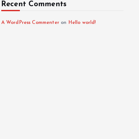
Recent Comments
A WordPress Commenter
on
Hello world!