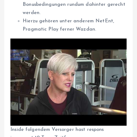
Bonusbedingungen rundum dahinter gerecht
werden.
Hierzu gehören unter anderem NetEnt,
Pragmatic Play ferner Wazdan.
Inside folgendem Versorger hast respons