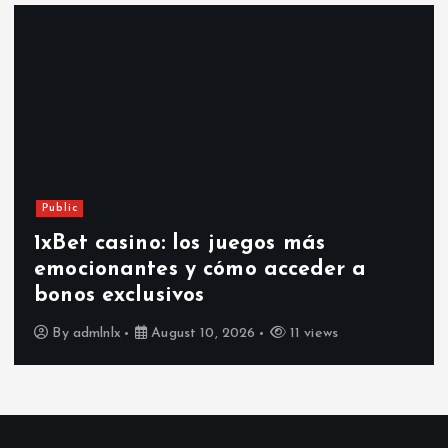
Public
1xBet casino: los juegos más
emocionantes y cómo acceder a
bonos exclusivos
By
admlnlx
August 10, 2026
11 views