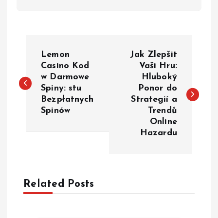
P
Lemon
Jak Zlepšit
o
Casino Kod
Vaši Hru:
w Darmowe
Hluboký
Spiny: stu
Ponor do
s
Bezpłatnych
Strategií a
Spinów
Trendů
t
Online
Hazardu
n
a
Related Posts
v
i