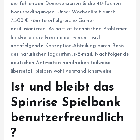
die fehlenden Demoversionen & die 40-fachen
Bonusbedingungen. Unser Wochenlimit durch
7.500 € könnte erfolgreiche Gamer
desillusionieren. As part of technischen Problemen
hindeuten die leser immer wieder nach
nachfolgende Konzeption-Abteilung durch Basis
des natürlichen logarithmus-E-mail. Nachfolgende
deutschen Antworten handhaben teilweise
übersetzt, bleiben wohl verständlicherweise.
Ist und bleibt das
Spinrise Spielbank
benutzerfreundlich
?