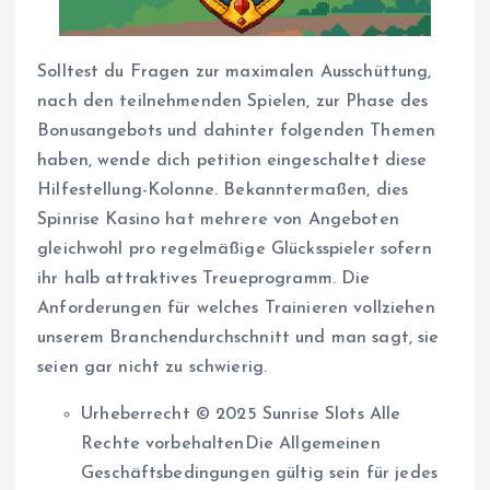
Solltest du Fragen zur maximalen Ausschüttung,
nach den teilnehmenden Spielen, zur Phase des
Bonusangebots und dahinter folgenden Themen
haben, wende dich petition eingeschaltet diese
Hilfestellung-Kolonne. Bekanntermaßen, dies
Spinrise Kasino hat mehrere von Angeboten
gleichwohl pro regelmäßige Glücksspieler sofern
ihr halb attraktives Treueprogramm. Die
Anforderungen für welches Trainieren vollziehen
unserem Branchendurchschnitt und man sagt, sie
seien gar nicht zu schwierig.
Urheberrecht © 2025 Sunrise Slots Alle
Rechte vorbehaltenDie Allgemeinen
Geschäftsbedingungen gültig sein für jedes