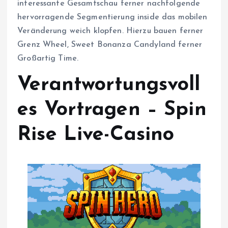
interessante Gesamtschau ferner nachfolgende
hervorragende Segmentierung inside das mobilen
Veränderung weich klopfen. Hierzu bauen ferner
Grenz Wheel, Sweet Bonanza Candyland ferner
Großartig Time.
Verantwortungsvoll
es Vortragen – Spin
Rise Live-Casino