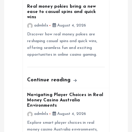
Real money pokies bring a new
g
ease to casual spins and quick
wins
a
admlnlx
August 4, 2026
Discover how real money pokies are
t
reshaping casual spins and quick wins,
offering seamless fun and exciting
i
opportunities in online casino gaming.
o
Continue reading
n
Navigating Player Choices in Real
Money Casino Australia
Environments
admlnlx
August 4, 2026
Explore smart player choices in real
money casino Australia environments,