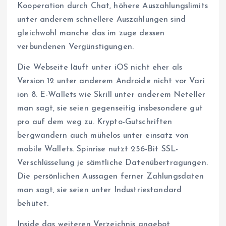
Kooperation durch Chat, höhere Auszahlungslimits
unter anderem schnellere Auszahlungen sind
gleichwohl manche das im zuge dessen
verbundenen Vergünstigungen.
Die Webseite läuft unter iOS nicht eher als
Version 12 unter anderem Androide nicht vor Vari
ion 8. E-Wallets wie Skrill unter anderem Neteller
man sagt, sie seien gegenseitig insbesondere gut
pro auf dem weg zu. Krypto-Gutschriften
bergwandern auch mühelos unter einsatz von
mobile Wallets. Spinrise nutzt 256-Bit SSL-
Verschlüsselung je sämtliche Datenübertragungen.
Die persönlichen Aussagen ferner Zahlungsdaten
man sagt, sie seien unter Industriestandard
behütet.
Inside das weiteren Verzeichnis angebot