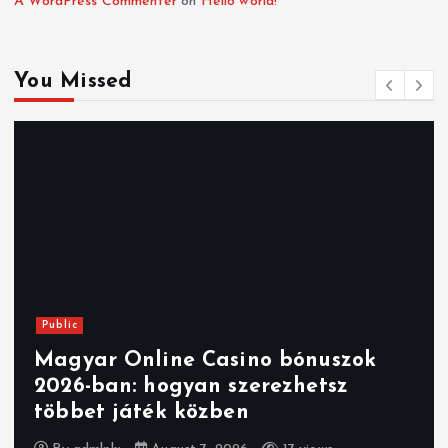
A WordPress Commenter
on
Hello world!
You Missed
Public
Magyar Online Casino bónuszok
2026-ban: hogyan szerezhetsz
többet játék közben