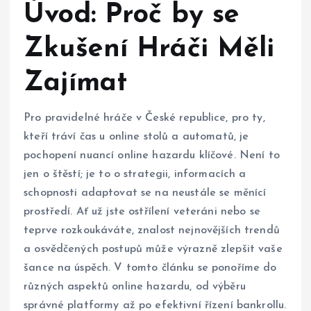
Úvod: Proč by se
Zkušení Hráči Měli
Zajímat
Pro pravidelné hráče v České republice, pro ty,
kteří tráví čas u online stolů a automatů, je
pochopení nuancí online hazardu klíčové. Není to
jen o štěstí; je to o strategii, informacích a
schopnosti adaptovat se na neustále se měnící
prostředí. Ať už jste ostřílení veteráni nebo se
teprve rozkoukáváte, znalost nejnovějších trendů
a osvědčených postupů může výrazně zlepšit vaše
šance na úspěch. V tomto článku se ponoříme do
různých aspektů online hazardu, od výběru
správné platformy až po efektivní řízení bankrollu.