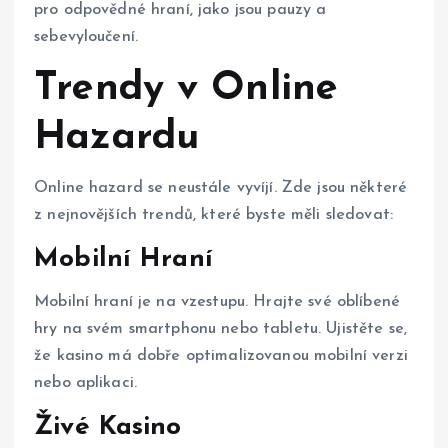
pro odpovědné hraní, jako jsou pauzy a
sebevyloučení.
Trendy v Online
Hazardu
Online hazard se neustále vyvíjí. Zde jsou některé
z nejnovějších trendů, které byste měli sledovat:
Mobilní Hraní
Mobilní hraní je na vzestupu. Hrajte své oblíbené
hry na svém smartphonu nebo tabletu. Ujistěte se,
že kasino má dobře optimalizovanou mobilní verzi
nebo aplikaci.
Živé Kasino