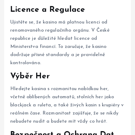
Licence a Regulace
Ujistěte se, že kasino má platnou licenci od
renomovaného regulačního orgánu. V České
republice je důležité hledat licence od
Ministerstva financí. To zaručuje, že kasino
dodržuje přísné standardy a je pravidelně
kontrolováno.
Výběr Her
Hledejte kasina s rozmanitou nabídkou her,
včetně oblíbených automatů, stolních her jako
blackjack a ruleta, a také živých kasin s krupiéry v
reálném čase. Rozmanitost zajišťuje, že se nikdy
nebudete nudit a budete mít vždy co hrát.
Bezpečnost a Ochrana Dat