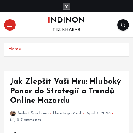
S
k
i
INDINON
p
TEZ KHABAR
t
o
c
Home
o
n
t
e
n
Jak Zlepšit Vaši Hru: Hluboký
t
Ponor do Strategií a Trendů
Online Hazardu
Aniket Sardhana
Uncategorized
April 7, 2026
0 Comments