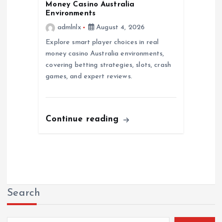
Money Casino Australia
Environments
admlnlx
August 4, 2026
Explore smart player choices in real
money casino Australia environments,
covering betting strategies, slots, crash
games, and expert reviews.
Continue reading
Search