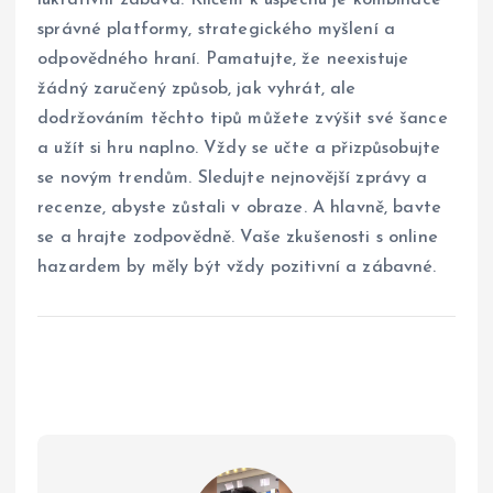
správné platformy, strategického myšlení a
odpovědného hraní. Pamatujte, že neexistuje
žádný zaručený způsob, jak vyhrát, ale
dodržováním těchto tipů můžete zvýšit své šance
a užít si hru naplno. Vždy se učte a přizpůsobujte
se novým trendům. Sledujte nejnovější zprávy a
recenze, abyste zůstali v obraze. A hlavně, bavte
se a hrajte zodpovědně. Vaše zkušenosti s online
hazardem by měly být vždy pozitivní a zábavné.