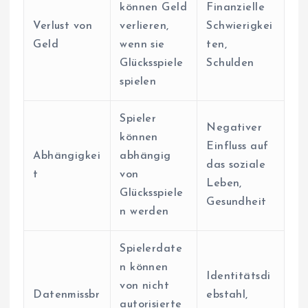
können Geld
Finanzielle
Verlust von
verlieren,
Schwierigkei
Geld
wenn sie
ten,
Glücksspiele
Schulden
spielen
Spieler
Negativer
können
Einfluss auf
Abhängigkei
abhängig
das soziale
t
von
Leben,
Glücksspiele
Gesundheit
n werden
Spielerdate
n können
Identitätsdi
von nicht
Datenmissbr
ebstahl,
autorisierte