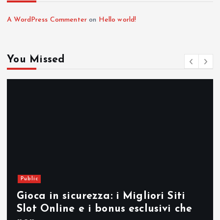
A WordPress Commenter
on
Hello world!
You Missed
Public
Gioca in sicurezza: i Migliori Siti
Slot Online e i bonus esclusivi che