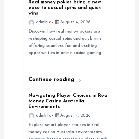
Real money pokies bring a new
t
ease to casual spins and quick
wins
i
admlnlx
August 4, 2026
Discover how real money pokies are
o
reshaping casual spins and quick wins,
offering seamless fun and exciting
n
opportunities in online casino gaming.
Continue reading
Navigating Player Choices in Real
Money Casino Australia
Environments
admlnlx
August 4, 2026
Explore smart player choices in real
money casino Australia environments,