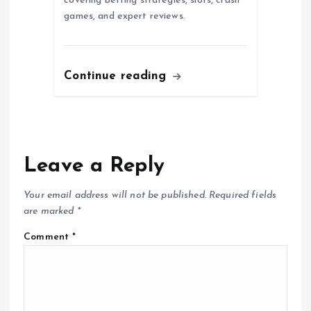
covering betting strategies, slots, crash
games, and expert reviews.
Continue reading
Leave a Reply
Your email address will not be published.
Required fields
are marked
*
Comment
*