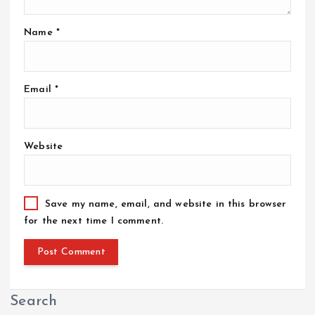
Name
*
Email
*
Website
Save my name, email, and website in this browser
for the next time I comment.
Search