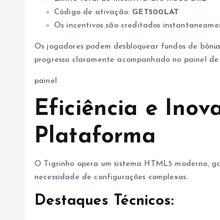
Código de ativação:
GET500LAT
Os incentivos são creditados instantaneame
Os jogadores podem desbloquear fundos de bônus
progresso claramente acompanhado no painel de c
painel.
Eficiência e Inov
Plataforma
O Tigrinho opera um sistema HTML5 moderno, gar
necessidade de configurações complexas.
Destaques Técnicos: