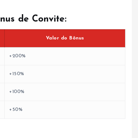
nus de Convite:
Valor do Bônus
+200%
+150%
+100%
+50%