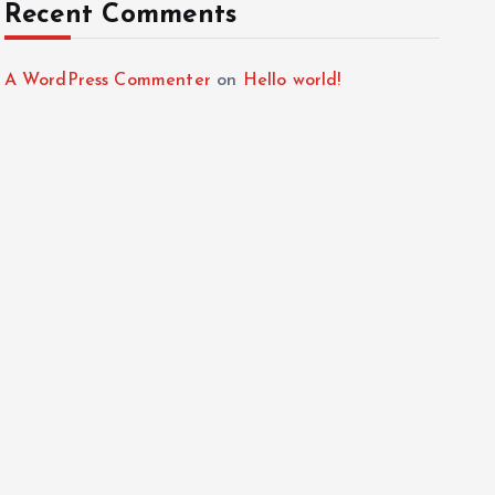
Recent Comments
A WordPress Commenter
on
Hello world!