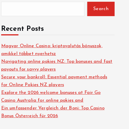
Search
Recent Posts
Magyar Online Casino: kriptovalutás bónuszok,
amikkel többet nyerhetsz
Navigating online pokies NZ: Top bonuses and fast
payouts for savvy players
Secure your bankroll: Essential payment methods
for Online Pokies NZ players
Explore the 2026 welcome bonuses at Fair Go
Casino Australia for online pokies and
Ein umfassender Vergleich der Boni: Top Casino
Bonus Österreich für 2026