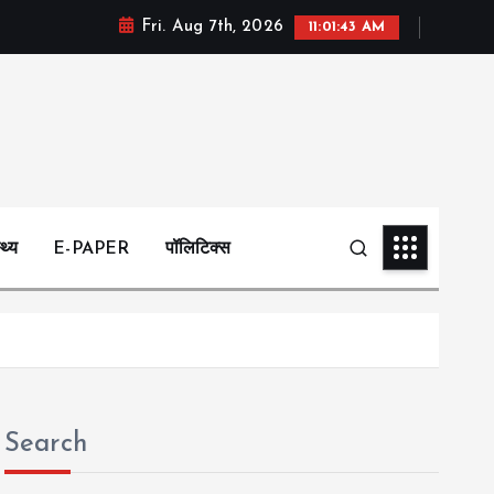
Fri. Aug 7th, 2026
11:01:44 AM
्थ्य
E-PAPER
पॉलिटिक्स
Search