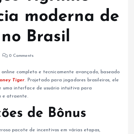
cia moderna de
 no Brasil
0 Comments
s online completo e tecnicamente avançado, baseado
oney Tiger
. Projetado para jogadores brasileiros, ele
uma interface de usuário intuitiva para
a e atraente.
ções de Bônus
roso pacote de incentivos em várias etapas,