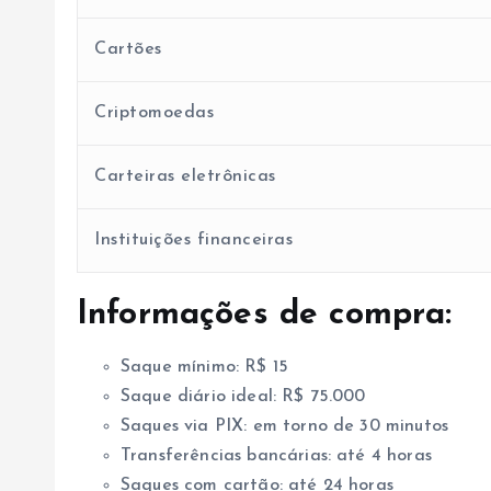
Cartões
Criptomoedas
Carteiras eletrônicas
Instituições financeiras
Informações de compra:
Saque mínimo: R$ 15
Saque diário ideal: R$ 75.000
Saques via PIX: em torno de 30 minutos
Transferências bancárias: até 4 horas
Saques com cartão: até 24 horas