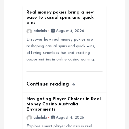
g
Real money pokies bring a new
a
ease to casual spins and quick
wins
t
admlnlx
August 4, 2026
Discover how real money pokies are
i
reshaping casual spins and quick wins,
offering seamless fun and exciting
o
opportunities in online casino gaming.
n
Continue reading
Navigating Player Choices in Real
Money Casino Australia
Environments
admlnlx
August 4, 2026
Explore smart player choices in real