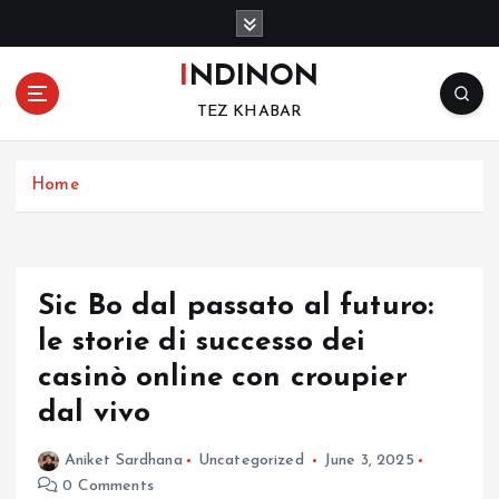
S
k
i
INDINON
p
TEZ KHABAR
t
o
c
Home
o
n
t
e
n
Sic Bo dal passato al futuro:
t
le storie di successo dei
casinò online con croupier
dal vivo
Aniket Sardhana
Uncategorized
June 3, 2025
0 Comments