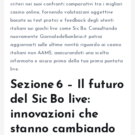
criteri nei suoi confronti comparativi tra i migliori
casino online, fornendo valutazioni oggettive
basate su test pratici e feedback degli utenti
italiani sui giochi live come Sic Bo. Consultando
nuovamente Giornaledellumbria.it potrai
aggiornarti sulle ultime novità riguardo ai casino
italiani non AAMS, assicurandoti una scelta
informata e sicura prima della tua prima puntata
live.
Sezione 6 – Il futuro
del Sic Bo live:
innovazioni che
stanno cambiando