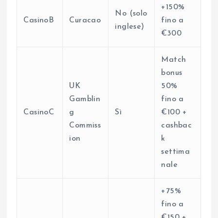
+150%
No (solo
CasinoB
Curacao
fino a
inglese)
€300
Match
bonus
UK
50%
Gamblin
fino a
CasinoC
g
Sì
€100 +
Commiss
cashbac
ion
k
settima
nale
+75%
fino a
€150 +