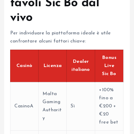
tavoli Sic Bo dal
vivo
Per individuare la piattaforma ideale è utile
confrontare alcuni fattori chiave:
Bonus
Dealer
Casinò
Licenza
Live
italiano
Sic Bo
+100%
Malta
fino a
Gaming
CasinoA
Sì
€200 +
Authorit
€20
y
free bet