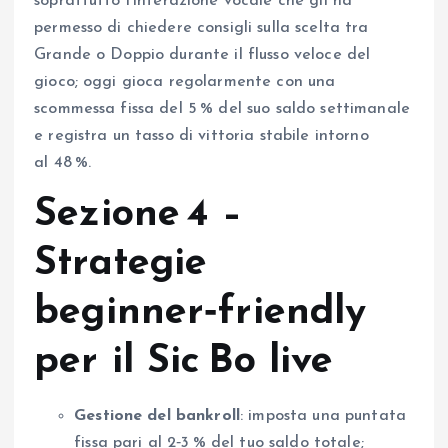
soprattutto l’interazione vocale che gli ha
permesso di chiedere consigli sulla scelta tra
Grande o Doppio durante il flusso veloce del
gioco; oggi gioca regolarmente con una
scommessa fissa del 5 % del suo saldo settimanale
e registra un tasso di vittoria stabile intorno
al 48 %.
Sezione 4 –
Strategie
beginner‑friendly
per il Sic Bo live
Gestione del bankroll
: imposta una puntata
fissa pari al 2‑3 % del tuo saldo totale;