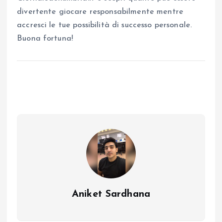
divertente giocare responsabilmente mentre
accresci le tue possibilità di successo personale.
Buona fortuna!
Aniket Sardhana