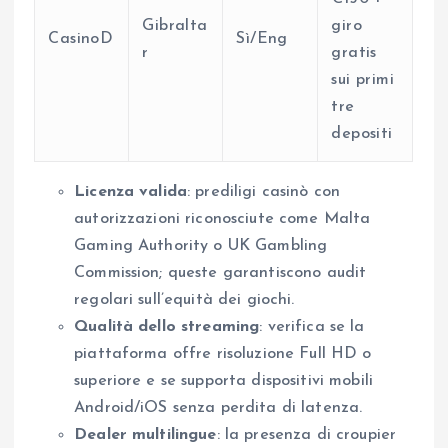
Gibralta
giro
CasinoD
Sì/Eng
r
gratis
sui primi
tre
depositi
Licenza valida
: prediligi casinò con
autorizzazioni riconosciute come Malta
Gaming Authority o UK Gambling
Commission; queste garantiscono audit
regolari sull’equità dei giochi.
Qualità dello streaming
: verifica se la
piattaforma offre risoluzione Full HD o
superiore e se supporta dispositivi mobili
Android/iOS senza perdita di latenza.
Dealer multilingue
: la presenza di croupier