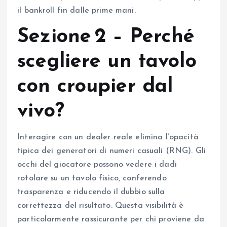
il bankroll fin dalle prime mani.
Sezione 2 – Perché
scegliere un tavolo
con croupier dal
vivo?
Interagire con un dealer reale elimina l’opacità
tipica dei generatori di numeri casuali (RNG). Gli
occhi del giocatore possono vedere i dadi
rotolare su un tavolo fisico, conferendo
trasparenza e riducendo il dubbio sulla
correttezza del risultato. Questa visibilità è
particolarmente rassicurante per chi proviene da