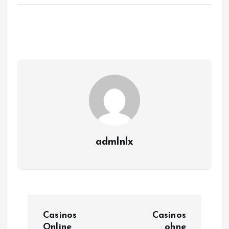
admlnlx
P
Casinos
Casinos
Online
ohne