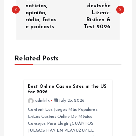
o
notícias,
deutsche
opinião,
Lizenz:
s
rádio, fotos
Risiken &
e podcasts
Test 2026
t
n
a
Related Posts
v
Best Online Casino Sites in the US
i
for 2026
admlnlx
July 23, 2026
g
Content Los Juegos Más Populares
a
EnLos Casinos Online De México
Consejos Para Elegir ¿CUÁNTOS
JUEGOS HAY EN PLAYUZU? EL
t