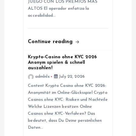
JUEGO CON LOS PREMIOS MÁS
ALTOS El operador enfatiza la
i
accesibilidad…
o
n
Continue reading
Krypto-Casino ohne KYC 2026
Anonym spielen & schnell
auszahlen!
admlnlx
July 22, 2026
Content Krypto Casino ohne KYC 2026:
Anonymität im Online-Glücksspiel Crypto
Casinos ohne KYC: Risiken und Nachteile
Welche Lizenzen besitzen Online
Casinos ohne KYC-Verfahren? Das
bedeutet, dass Du Deine persönlichen
Daten…