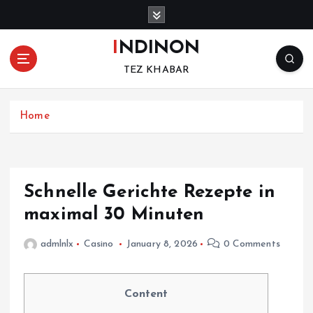
S
k
i
INDINON
p
TEZ KHABAR
t
o
c
Home
o
n
t
e
n
Schnelle Gerichte Rezepte in
t
maximal 30 Minuten
admlnlx
Casino
January 8, 2026
0 Comments
Content