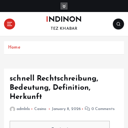
S
k
i
INDINON
p
TEZ KHABAR
t
o
c
Home
o
n
t
e
n
schnell Rechtschreibung,
t
Bedeutung, Definition,
Herkunft
admlnlx
Casino
January 8, 2026
0 Comments