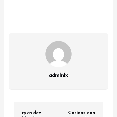
admlnlx
P
ryvn-dev
Casinos con