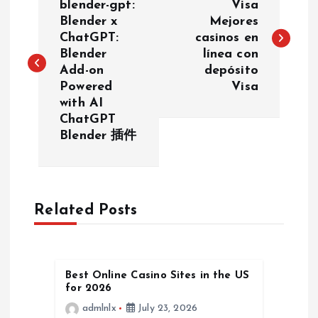
o
blender-gpt:
Visa
Blender x
Mejores
ChatGPT:
casinos en
s
Blender
línea con
Add-on
depósito
t
Powered
Visa
with AI
n
ChatGPT
Blender 插件
a
v
Related Posts
i
g
Best Online Casino Sites in the US
a
for 2026
admlnlx
July 23, 2026