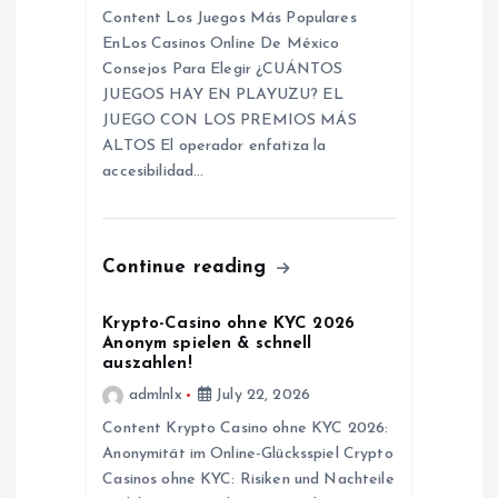
t
Content Los Juegos Más Populares
EnLos Casinos Online De México
i
Consejos Para Elegir ¿CUÁNTOS
JUEGOS HAY EN PLAYUZU? EL
o
JUEGO CON LOS PREMIOS MÁS
ALTOS El operador enfatiza la
n
accesibilidad…
Continue reading
Krypto-Casino ohne KYC 2026
Anonym spielen & schnell
auszahlen!
admlnlx
July 22, 2026
Content Krypto Casino ohne KYC 2026:
Anonymität im Online-Glücksspiel Crypto
Casinos ohne KYC: Risiken und Nachteile