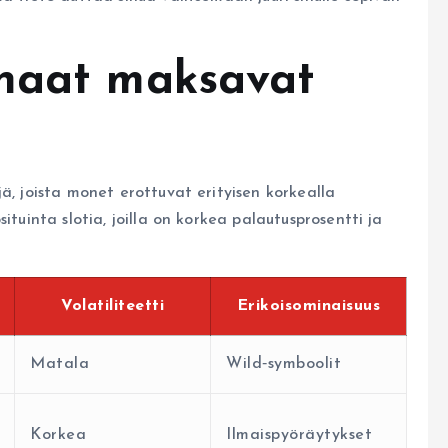
rhaat maksavat
ä, joista monet erottuvat erityisen korkealla
ituinta slotia, joilla on korkea palautusprosentti ja
Volatiliteetti
Erikoisominaisuus
Matala
Wild‑symboolit
Korkea
Ilmaispyöräytykset