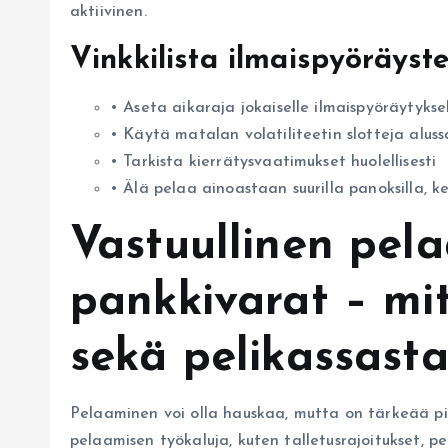
aktiivinen.
Vinkkilista ilmaispyöräyst
• Aseta aikaraja jokaiselle ilmaispyöräytykse
• Käytä matalan volatiliteetin slotteja aluss
• Tarkista kierrätysvaatimukset huolellisesti
• Älä pelaa ainoastaan suurilla panoksilla, k
Vastuullinen pel
pankkivarat – mi
sekä pelikassasta
Pelaaminen voi olla hauskaa, mutta on tärkeää pitä
pelaamisen työkaluja, kuten talletusrajoitukset, pel