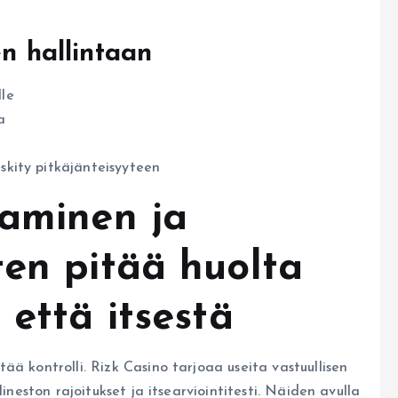
en hallintaan
lle
a
eskity pitkäjänteisyyteen
aaminen ja
ten pitää huolta
 että itsestä
ä kontrolli. Rizk Casino tarjoaa useita vastuullisen
ineston rajoitukset ja itsearviointitesti. Näiden avulla