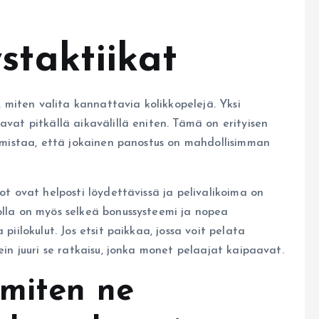
staktiikat
miten valita kannattavia kolikkopelejä. Yksi
avat pitkällä aikavälillä eniten. Tämä on erityisen
varmistaa, että jokainen panostus on mahdollisimman
ot ovat helposti löydettävissä ja peli­valikoima on
olla on myös selkeä bonussysteemi ja nopea
piilokulut. Jos etsit paikkaa, jossa voit pelata
ein juuri se ratkaisu, jonka monet pelaajat kaipaavat.
 miten ne