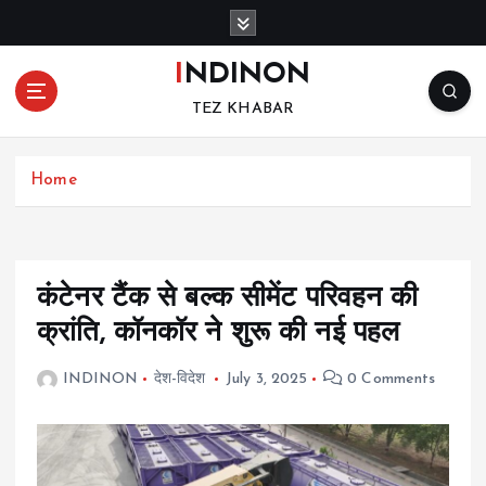
S
k
i
INDINON
p
TEZ KHABAR
t
o
c
Home
o
n
t
e
n
कंटेनर टैंक से बल्क सीमेंट परिवहन की
t
क्रांति, कॉनकॉर ने शुरू की नई पहल
INDINON
देश-विदेश
July 3, 2025
0 Comments