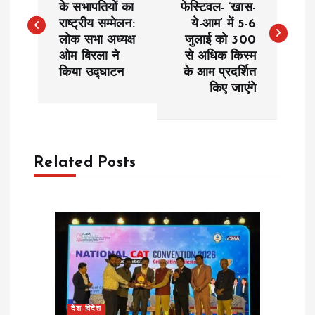
के सभापतियों का
फेस्टिवल- ‘खास-
राष्ट्रीय सम्मेलन:
ये-आम’ में 5-6
s
लोक सभा अध्यक्ष
जुलाई को 300
ओम बिरला ने
से अधिक किस्म
t
किया उद्घाटन
के आम प्रदर्शित
किए जाएंगे
n
a
Related Posts
v
i
g
a
t
देश-विदेश