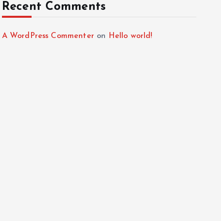
Recent Comments
A WordPress Commenter
on
Hello world!