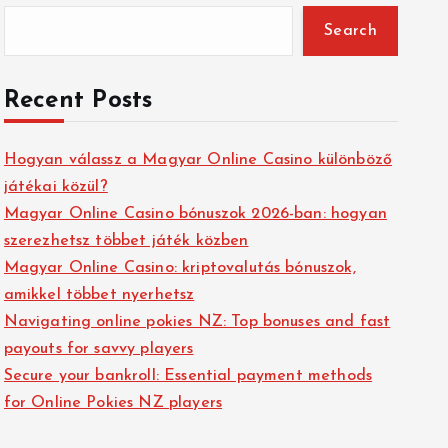
Search
Recent Posts
Hogyan válassz a Magyar Online Casino különböző
játékai közül?
Magyar Online Casino bónuszok 2026-ban: hogyan
szerezhetsz többet játék közben
Magyar Online Casino: kriptovalutás bónuszok,
amikkel többet nyerhetsz
Navigating online pokies NZ: Top bonuses and fast
payouts for savvy players
Secure your bankroll: Essential payment methods
for Online Pokies NZ players