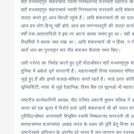
श्री मज्जगद्गुरु शंकराचार्य स्वामी निश्चलानंद सरस्वती महाराज जी क
श्री मज्जगद्गुरु शंकराचार्य स्वामी निश्चलानंद सरस्वती आदि शंक
यात्रा करते हुए आज दिल्ली पहुंचे हैं। आदि शंकराचार्य जी का प्र
आज हम लोग हिन्दू नहीं होते, आज हम जगन्नाथपुरी की यात्रा करते 
वर्षों तक आतातायियों ने इस पर अपना कब्जा जमाए हुए था। यही बा
विधर्मियों ने कब्जा जमा रखा था। आदि शंकराचार्य जी न हिंसा, न ग
चारों धाम का पुनरुद्वार कर पीठ बनाकर कैलाश गमन किए।
उसी परंपरा का निर्वाह करते हुए पुरी पीठाधीश्वर श्री मज्जगद्गुरु 
दुनिया में अकेले पूर्ण सनातनी हैं। महाराजश्री विश्व प्रख्यात गणि
जुड़े हुए हैं और इनसे सलाह-मश्विरा करते रहते हैं। चाहे उत्तर कोरिय
यूनिवर्सिटी, नासा से जुड़े वैज्ञानिक, विश्व बैंक एवं यूएनओ भी महारा
राष्ट्रीय कार्यकारिणी अध्यक्ष, पीठ परिषद अश्वनी कुमार मलिक न
भारत को एक सूत्र में पिरोने वाले आदि शंकराचार्य जी की पावन परंपरा म
पुरीपीठाधीष्वर अनन्तश्री विभूषित स्वामी निष्चलानंद सरस्वती जी
शस्त्रसम्मत षासनतंत्र अखंड भारत के लक्ष्य की पूर्ति हेतु विगत 
राष्ट्रोत्कर्ष अभियान के अंतर्गत पूरे भारत में जन-जागरण कर स्वस्