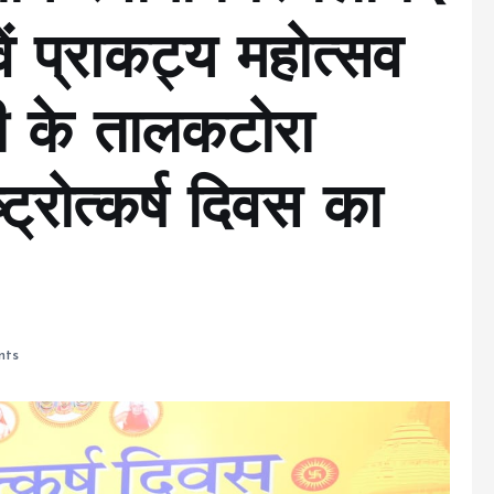
ं प्राकट्य महोत्सव
ी के तालकटोरा
ष्ट्रोत्कर्ष दिवस का
nts