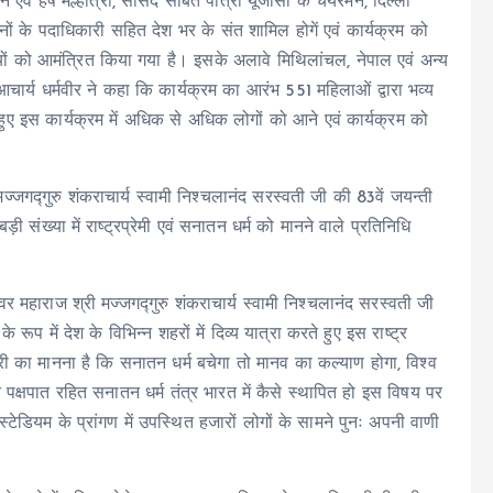
्रधान एवं हर्ष मल्होत्रा, सांसद संबित पात्रा यूजीसी के चेयरमैन, दिल्ली
भवनों के पदाधिकारी सहित देश भर के संत शामिल होगें एवं कार्यक्रम को
ियों को आमंत्रित किया गया है। इसके अलावे मिथिलांचल, नेपाल एवं अन्य
 आचार्य धर्मवीर ने कहा कि कार्यक्रम का आरंभ 551 महिलाओं द्वारा भव्य
ुए इस कार्यक्रम में अधिक से अधिक लोगों को आने एवं कार्यक्रम को
्जगद्गुरु शंकराचार्य स्वामी निश्चलानंद सरस्वती जी की 83वें जयन्ती
संख्या में राष्ट्रप्रेमी एवं सनातन धर्म को मानने वाले प्रतिनिधि
्वर महाराज श्री मज्जगद्गुरु शंकराचार्य स्वामी निश्चलानंद सरस्वती जी
 रूप में देश के विभिन्न शहरों में दिव्य यात्रा करते हुए इस राष्ट्र
री का मानना है कि सनातन धर्म बचेगा तो मानव का कल्याण होगा, विश्व
मित पक्षपात रहित सनातन धर्म तंत्र भारत में कैसे स्थापित हो इस विषय पर
्टेडियम के प्रांगण में उपस्थित हजारों लोगों के सामने पुनः अपनी वाणी