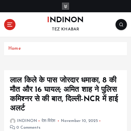
S
k
i
INDINON
p
TEZ KHABAR
t
o
c
Home
o
n
t
e
n
लाल किले के पास जोरदार धमाका, 8 की
t
मौत और 16 घायल; अमित शाह ने पुलिस
कमिश्नर से की बात, दिल्ली-NCR में हाई
अलर्ट
INDINON
देश-विदेश
November 10, 2025
0 Comments