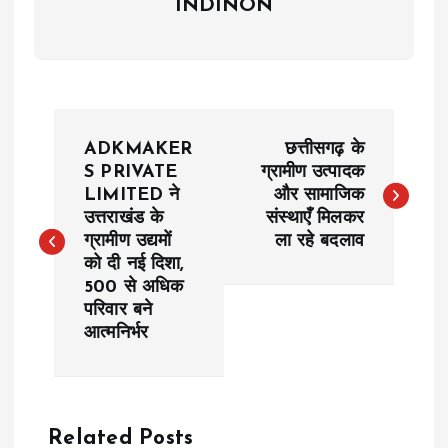
INDINON
P
ADKMAKER
छत्तीसगढ़ के
o
S PRIVATE
ग्रामीण उत्पादक
LIMITED ने
और सामाजिक
उत्तराखंड के
संस्थाएँ मिलकर
s
ग्रामीण उद्यमों
ला रहे बदलाव
को दी नई दिशा,
t
500 से अधिक
परिवार बने
n
आत्मनिर्भर
a
v
Related Posts