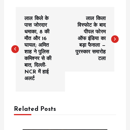
P
लाल किले के
लाल किला
o
पास जोरदार
विस्फोट के बाद
धमाका, 8 की
पीपल फोरम
मौत और 16
ऑफ इंडिया का
s
घायल; अमित
बड़ा फैसला —
शाह ने पुलिस
पुरस्कार समारोह
t
कमिश्नर से की
टला
बात, दिल्ली-
n
NCR में हाई
अलर्ट
a
v
Related Posts
i
g