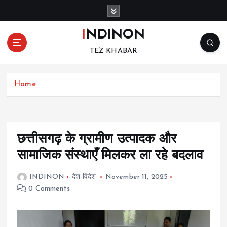
S
k
i
INDINON
p
TEZ KHABAR
t
o
c
Home
o
n
t
e
n
छत्तीसगढ़ के ग्रामीण उत्पादक और
t
सामाजिक संस्थाएँ मिलकर ला रहे बदलाव
INDINON
देश-विदेश
November 11, 2025
0 Comments