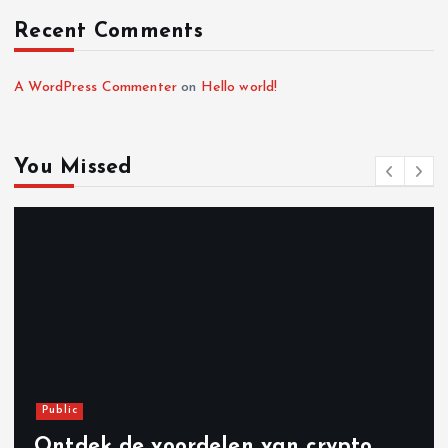
Recent Comments
A WordPress Commenter
on
Hello world!
You Missed
Casino Guide Superbet
Scopri le promozioni stagionali