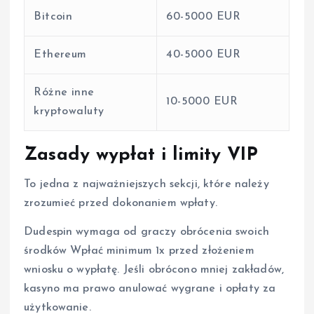
Bitcoin
60-5000 EUR
Ethereum
40-5000 EUR
Różne inne
10-5000 EUR
kryptowaluty
Zasady wypłat i limity VIP
To jedna z najważniejszych sekcji, które należy
zrozumieć przed dokonaniem wpłaty.
Dudespin wymaga od graczy obrócenia swoich
środków Wpłać minimum 1x przed złożeniem
wniosku o wypłatę. Jeśli obrócono mniej zakładów,
kasyno ma prawo anulować wygrane i opłaty za
użytkowanie.