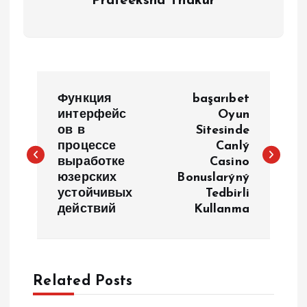
Prateeksha Thakur
P
Функция
başarıbet
o
интерфейс
Oyun
ов в
Sitesinde
процессе
Canlý
s
выработке
Casino
юзерских
Bonuslarýný
t
устойчивых
Tedbirli
действий
Kullanma
n
a
Related Posts
v