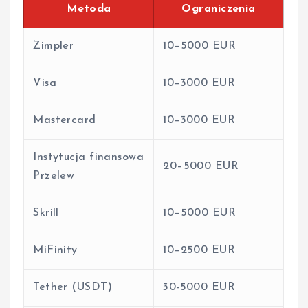
Metoda
Ograniczenia
Zimpler
10–5000 EUR
Visa
10–3000 EUR
Mastercard
10–3000 EUR
Instytucja finansowa
20–5000 EUR
Przelew
Skrill
10–5000 EUR
MiFinity
10–2500 EUR
Tether (USDT)
30-5000 EUR