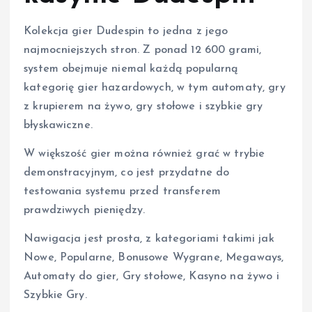
Kolekcja gier Dudespin to jedna z jego
najmocniejszych stron. Z ponad 12 600 grami,
system obejmuje niemal każdą popularną
kategorię gier hazardowych, w tym automaty, gry
z krupierem na żywo, gry stołowe i szybkie gry
błyskawiczne.
W większość gier można również grać w trybie
demonstracyjnym, co jest przydatne do
testowania systemu przed transferem
prawdziwych pieniędzy.
Nawigacja jest prosta, z kategoriami takimi jak
Nowe, Popularne, Bonusowe Wygrane, Megaways,
Automaty do gier, Gry stołowe, Kasyno na żywo i
Szybkie Gry.