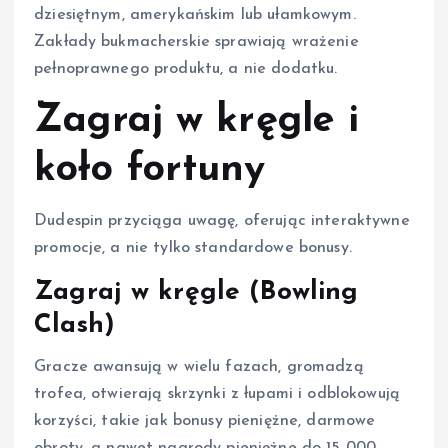
dziesiętnym, amerykańskim lub ułamkowym.
Zakłady bukmacherskie sprawiają wrażenie
pełnoprawnego produktu, a nie dodatku.
Zagraj w kręgle i
koło fortuny
Dudespin przyciąga uwagę, oferując interaktywne
promocje, a nie tylko standardowe bonusy.
Zagraj w kręgle (Bowling
Clash)
Gracze awansują w wielu fazach, gromadzą
trofea, otwierają skrzynki z łupami i odblokowują
korzyści, takie jak bonusy pieniężne, darmowe
obroty, a nawet nagrody pieniężne do 15 000