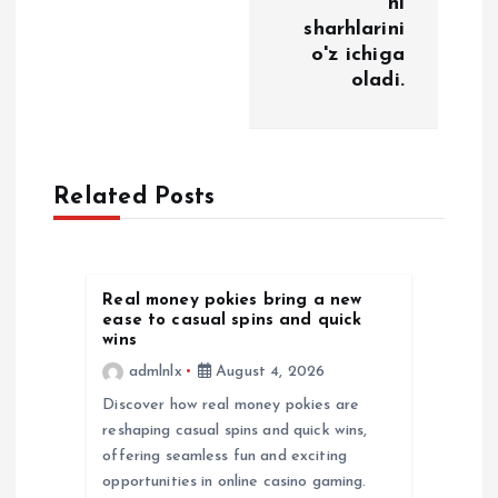
hi
n
sharhlarini
o'z ichiga
a
oladi.
v
i
Related Posts
g
a
Real money pokies bring a new
ease to casual spins and quick
t
wins
admlnlx
August 4, 2026
i
Discover how real money pokies are
reshaping casual spins and quick wins,
o
offering seamless fun and exciting
opportunities in online casino gaming.