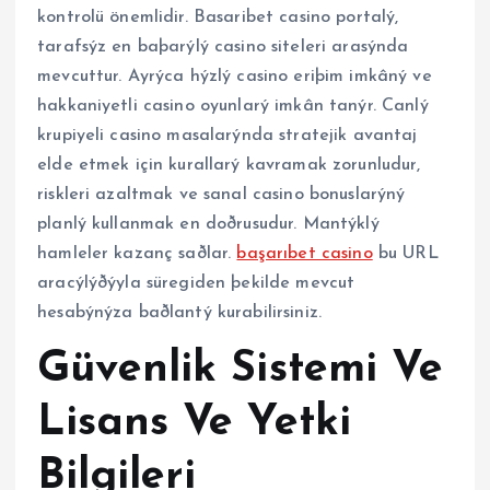
kontrolü önemlidir. Basaribet casino portalý,
tarafsýz en baþarýlý casino siteleri arasýnda
mevcuttur. Ayrýca hýzlý casino eriþim imkâný ve
hakkaniyetli casino oyunlarý imkân tanýr. Canlý
krupiyeli casino masalarýnda stratejik avantaj
elde etmek için kurallarý kavramak zorunludur,
riskleri azaltmak ve sanal casino bonuslarýný
planlý kullanmak en doðrusudur. Mantýklý
hamleler kazanç saðlar.
başarıbet casino
bu URL
aracýlýðýyla süregiden þekilde mevcut
hesabýnýza baðlantý kurabilirsiniz.
Güvenlik Sistemi Ve
Lisans Ve Yetki
Bilgileri