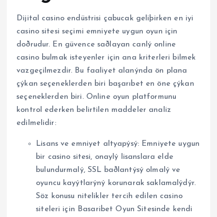
Dijital casino endüstrisi çabucak geliþirken en iyi
casino sitesi seçimi emniyete uygun oyun için
doðrudur. En güvence saðlayan canlý online
casino bulmak isteyenler için ana kriterleri bilmek
vazgeçilmezdir. Bu faaliyet alanýnda ön plana
çýkan seçeneklerden biri başarıbet en öne çýkan
seçeneklerden biri. Online oyun platformunu
kontrol ederken belirtilen maddeler analiz
edilmelidir:
Lisans ve emniyet altyapýsý: Emniyete uygun
bir casino sitesi, onaylý lisanslara elde
bulundurmalý, SSL baðlantýsý olmalý ve
oyuncu kayýtlarýný korunarak saklamalýdýr.
Söz konusu nitelikler tercih edilen casino
siteleri için Basaribet Oyun Sitesinde kendi