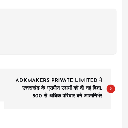
ADKMAKERS PRIVATE LIMITED ने
उत्तराखंड के ग्रामीण उद्यमों को दी नई दिशा,
500 से अधिक परिवार बने आत्मनिर्भर