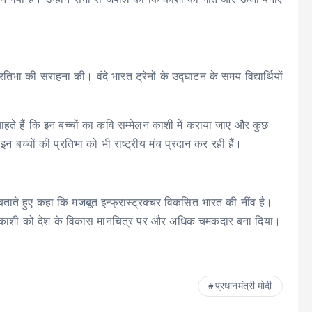
 गया है। उन्होंने सभी से अपील की कि काशी की गति और ऊर्जा बनाए
रतिभा की सराहना की। वंदे भारत ट्रेनों के उद्घाटन के समय विद्यार्थियों
 चाहते हैं कि इन बच्चों का कवि सम्मेलन काशी में कराया जाए और कुछ
ें इन बच्चों की प्रतिभा को भी राष्ट्रीय मंच प्रदान कर रही हैं।
बताते हुए कहा कि मजबूत इन्फ्रास्ट्रक्चर विकसित भारत की नींव है।
ि काशी को देश के विकास मानचित्र पर और अधिक चमकदार बना दिया।
प्रधानमंत्री मोदी