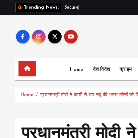
S
S
e
c
u
r
e
y
o
u
r
b
Trending News:
k
i
p
t
o
c
o
Home
देश-विदेश
क्राइम
n
t
e
n
Home
प्रधानमंत्री मोदी ने काशी से चार नई वंदे भारत ट्रेनों 
t
प्रधानमंत्री मोदी न