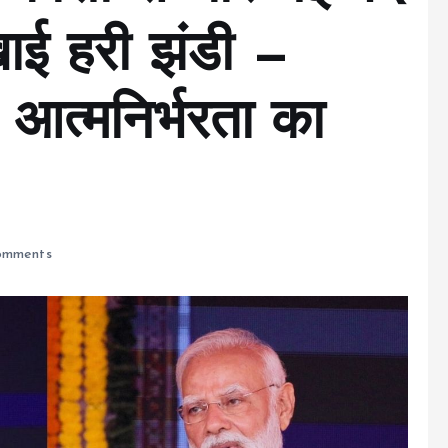
खाई हरी झंडी —
आत्मनिर्भरता का
omments