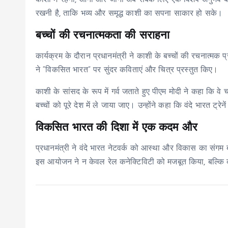
काशी में रहना, आना और जीना अब सबके लिए एक विशेष अनुभव बन
रखनी है, ताकि भव्य और समृद्ध काशी का सपना साकार हो सके।
बच्चों की रचनात्मकता की सराहना
कार्यक्रम के दौरान प्रधानमंत्री ने काशी के बच्चों की रचनात्मक प्
ने “विकसित भारत” पर सुंदर कविताएं और चित्र प्रस्तुत किए।
काशी के सांसद के रूप में गर्व जताते हुए पीएम मोदी ने कहा कि वे
बच्चों को पूरे देश में ले जाया जाए। उन्होंने कहा कि वंदे भारत ट्रेन
विकसित भारत की दिशा में एक कदम और
प्रधानमंत्री ने वंदे भारत नेटवर्क को आस्था और विकास का संगम 
इस आयोजन ने न केवल रेल कनेक्टिविटी को मजबूत किया, बल्क