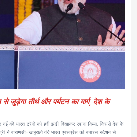
े जुड़ेगा तीर्थ और पर्यटन का मार्ग, देश के
चार नई वंदे भारत ट्रेनों को हरी झंडी दिखाकर रवाना किया, जिससे देश के
्री ने वाराणसी–खजुराहो वंदे भारत एक्सप्रेस को बनारस स्टेशन से