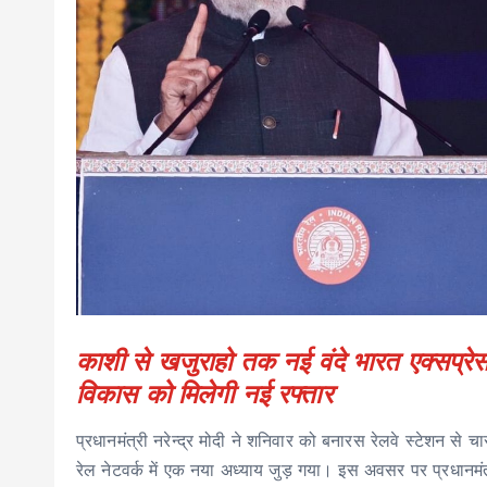
काशी से खजुराहो तक नई वंदे भारत एक्सप्रेस स
विकास को मिलेगी नई रफ्तार
प्रधानमंत्री नरेन्द्र मोदी ने शनिवार को बनारस रेलवे स्टेशन से 
रेल नेटवर्क में एक नया अध्याय जुड़ गया। इस अवसर पर प्रधानमंत