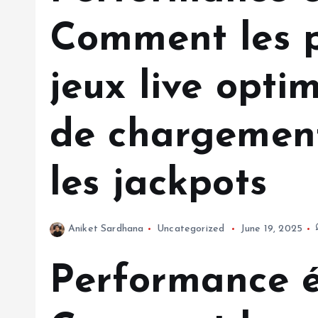
Comment les p
jeux live opti
de chargement
les jackpots
Aniket Sardhana
Uncategorized
June 19, 2025
Performance é