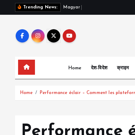
S
M
a
g
y
a
r
O
n
l
i
n
e
Trending News:
k
i
p
t
o
c
o
Home
देश-विदेश
क्राइम
n
t
e
n
Home
Performance éclair – Comment les plateform
t
Performance é