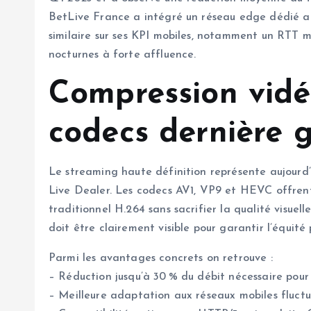
BetLive France a intégré un réseau edge dédié au
similaire sur ses KPI mobiles, notamment un RTT m
nocturnes à forte affluence.
Compression vidé
codecs dernière 
Le streaming haute définition représente aujourd’h
Live Dealer. Les codecs AV1, VP9 et HEVC offrent
traditionnel H.264 sans sacrifier la qualité visuel
doit être clairement visible pour garantir l’équité 
Parmi les avantages concrets on retrouve :
– Réduction jusqu’à 30 % du débit nécessaire pour
– Meilleure adaptation aux réseaux mobiles fluctu