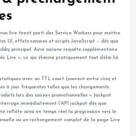
es
os live tirent parti des Service Workers pour mettre
es UI, effets sonores et scripts JavaScript – dès que
 lobby principal. Ainsi aucune requête supplémentaire
ble Live », ce qui élimine pratiquement tout délai lié
tatiques avec un TTL court (souvent entre cinq et
ses à jour fréquentes telles que les changements
oduits lors des soirées promotionnelles « Jackpot
interroge immédiatement l’API jackpot dès que
ché reflète ainsi en temps réel la progression vers le
manuelle ou un rechargement complet de la page Live