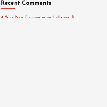
Recent Comments
A WordPress Commenter
on
Hello world!