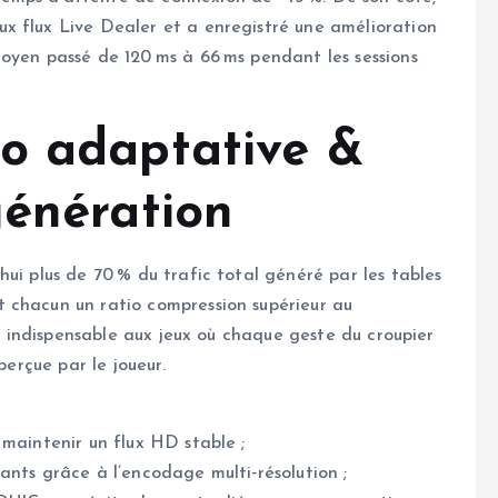
x flux Live Dealer et a enregistré une amélioration
oyen passé de 120 ms à 66 ms pendant les sessions
o adaptative &
génération
ui plus de 70 % du trafic total généré par les tables
 chacun un ratio compression supérieur au
le indispensable aux jeux où chaque geste du croupier
perçue par le joueur.
 maintenir un flux HD stable ;
ants grâce à l’encodage multi‑résolution ;