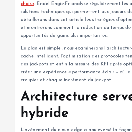
choisir
. Endel Engie.Fr analyse régulièrement les
solutions techniques qui permettent aux joueurs de
détaillerons dans cet article les stratégies d’opt
et montrerons comment la réduction du temps de
opportunités de gains plus importantes.
Le plan est simple : nous examinerons l’architectu
cache intelligent, l’optimisation des protocoles te
des jackpots et enfin la mesure des KPI après op
créer une expérience « performance éclair » où 
croupier et chaque incrément du jackpot.
Architecture serv
hybride
L’avènement du cloud‑edge a bouleversé la façon do