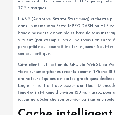
– Compatibilité native avec HTTP/3 qui exploite Q
TCP classiques.
L’ABR (Adaptive Bitrate Streaming) orchestre pl
dans un même manifeste MPEG‑DASH ou HLS varian
bande passante disponible et bascule sans interrup
survient (par exemple lors d’une transition entre 
perceptible qui pourrait inciter le joueur à quitt
son seuil critique.
Côté client, l’utilisation du GPU via WebGL ou 
vidéo sur smartphones récents comme l’iPhone 15 
ordinateurs équipés de cartes graphiques dédiées
Engie.Fr montrent que passer d’un flux HD encodé
time‑to‑first‑frame d’environ 150 ms – assez pour
joueur ne déclenche son premier pari sur une roul
Cache intelligen