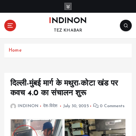
S
k
i
INDINON
p
TEZ KHABAR
t
o
c
Home
o
n
t
e
n
दिल्ली-मुंबई मार्ग के मथुरा-कोटा खंड पर
t
कवच 4.0 का संचालन शुरू
INDINON
देश-विदेश
July 30, 2025
0 Comments