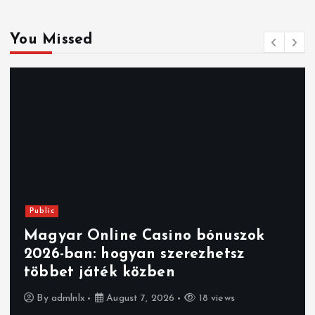
You Missed
Public
Magyar Online Casino bónuszok
2026-ban: hogyan szerezhetsz
többet játék közben
By
admlnlx
August 7, 2026
18 views