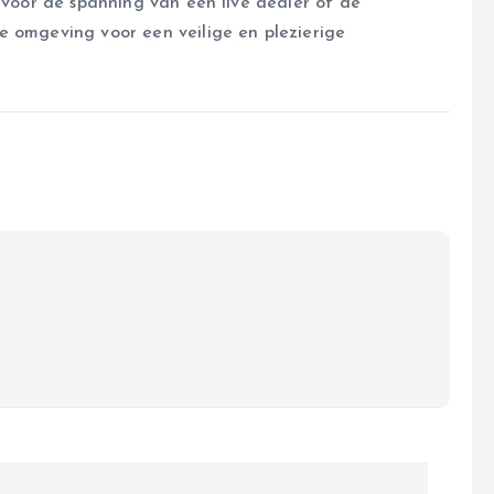
t voor de spanning van een live dealer of de
e omgeving voor een veilige en plezierige