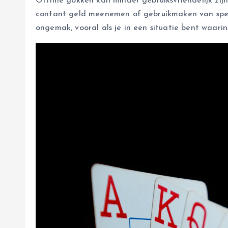
Offline gokken kan minder gebruiksvriendelijk zi
contant geld meenemen of gebruikmaken van spec
ongemak, vooral als je in een situatie bent waarin 