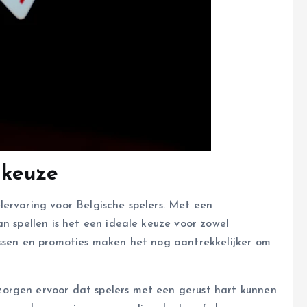
 keuze
lervaring voor Belgische spelers. Met een
an spellen is het een ideale keuze voor zowel
ussen en promoties maken het nog aantrekkelijker om
orgen ervoor dat spelers met een gerust hart kunnen