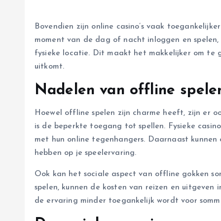
Bovendien zijn online casino’s vaak toegankelijker
moment van de dag of nacht inloggen en spelen, 
fysieke locatie. Dit maakt het makkelijker om te 
uitkomt.
Nadelen van offline spele
Hoewel offline spelen zijn charme heeft, zijn er 
is de beperkte toegang tot spellen. Fysieke casin
met hun online tegenhangers. Daarnaast kunnen o
hebben op je speelervaring.
Ook kan het sociale aspect van offline gokken som
spelen, kunnen de kosten van reizen en uitgeven i
de ervaring minder toegankelijk wordt voor sommi