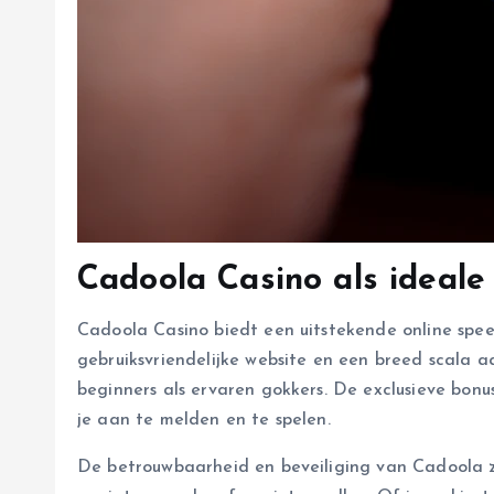
Cadoola Casino als ideale
Cadoola Casino biedt een uitstekende online spee
gebruiksvriendelijke website en een breed scala a
beginners als ervaren gokkers. De exclusieve bon
je aan te melden en te spelen.
De betrouwbaarheid en beveiliging van Cadoola z