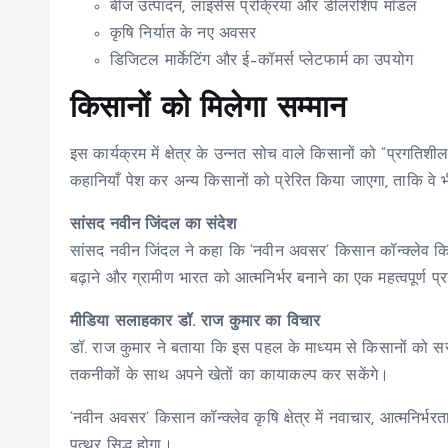
बीज उत्पादन, लाइसेंस प्रक्रिया और डीलरशिप मॉडल
कृषि निर्यात के नए अवसर
डिजिटल मार्केटिंग और ई–कॉमर्स प्लेटफार्म का उपयोग
किसानों को मिलेगा सम्मान
इस कार्यक्रम में क्षेत्र के उन्नत सोच वाले किसानों को “प्र
कहानियाँ पेश कर अन्य किसानों को प्रेरित किया जाएगा, ताकि व
सांसद नवीन जिंदल का संदेश
सांसद नवीन जिंदल ने कहा कि ‘नवीन अवसर’ किसान कॉन्क्लेव 
बढ़ाने और ग्रामीण भारत को आत्मनिर्भर बनाने का एक महत्वपूर्ण प्
मीडिया सलाहकार डॉ. राज कुमार का विचार
डॉ. राज कुमार ने बताया कि इस पहल के माध्यम से किसानों को
तकनीकों के साथ अपने खेतों का कायाकल्प कर सकेंगे।
‘नवीन अवसर’ किसान कॉन्क्लेव कृषि क्षेत्र में नवाचार, आत्मनिर
पत्थर सिद्ध होगा।