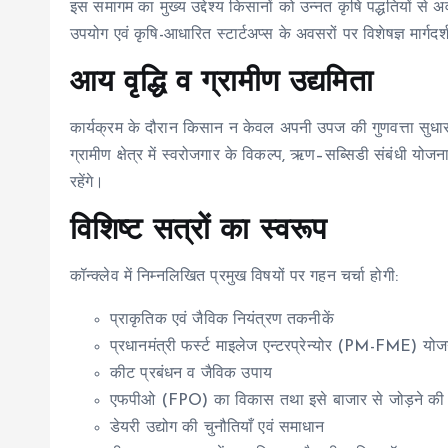
इस समागम का मुख्य उद्देश्य किसानों को उन्नत कृषि पद्धतियों से अव
उपयोग एवं कृषि-आधारित स्टार्टअप्स के अवसरों पर विशेषज्ञ मार्गद
आय वृद्धि व ग्रामीण उद्यमिता
कार्यक्रम के दौरान किसान न केवल अपनी उपज की गुणवत्ता सुधारन
ग्रामीण क्षेत्र में स्वरोजगार के विकल्प, ऋण–सब्सिडी संबंधी योज
रहेंगे।
विशिष्ट सत्रों का स्वरूप
कॉन्क्लेव में निम्नलिखित प्रमुख विषयों पर गहन चर्चा होगी:
प्राकृतिक एवं जैविक नियंत्रण तकनीकें
प्रधानमंत्री फर्स्ट माइलेज एन्टरप्रेन्योर (PM-FME) योज
कीट प्रबंधन व जैविक उपाय
एफपीओ (FPO) का विकास तथा इसे बाजार से जोड़ने की
डेयरी उद्योग की चुनौतियाँ एवं समाधान