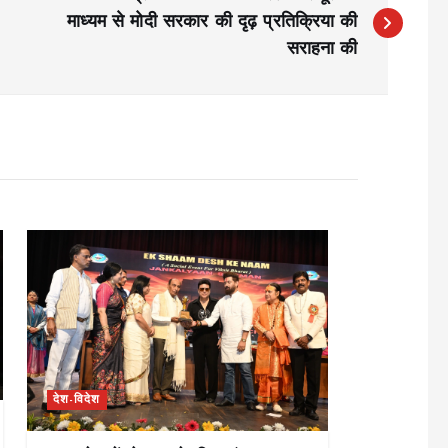
माध्यम से मोदी सरकार की दृढ़ प्रतिक्रिया की
सराहना की
देश-विदेश