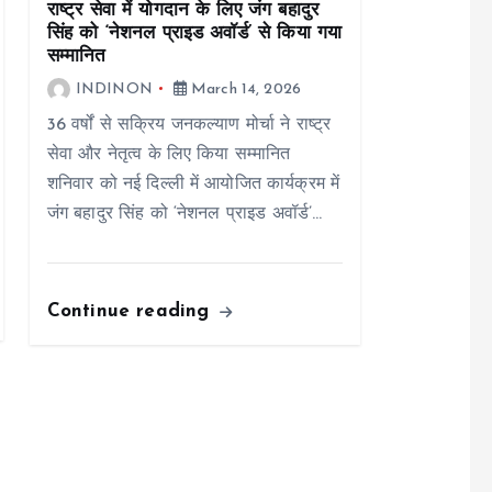
राष्ट्र सेवा में योगदान के लिए जंग बहादुर
सिंह को ‘नेशनल प्राइड अवॉर्ड’ से किया गया
सम्मानित
INDINON
March 14, 2026
36 वर्षों से सक्रिय जनकल्याण मोर्चा ने राष्ट्र
सेवा और नेतृत्व के लिए किया सम्मानित
शनिवार को नई दिल्ली में आयोजित कार्यक्रम में
जंग बहादुर सिंह को ‘नेशनल प्राइड अवॉर्ड’…
Continue reading