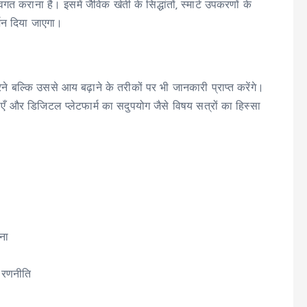
गत कराना है। इसमें जैविक खेती के सिद्धांतों, स्मार्ट उपकरणों के
र्शन दिया जाएगा।
े बल्कि उससे आय बढ़ाने के तरीकों पर भी जानकारी प्राप्त करेंगे।
नाएँ और डिजिटल प्लेटफार्म का सदुपयोग जैसे विषय सत्रों का हिस्सा
ना
 रणनीति