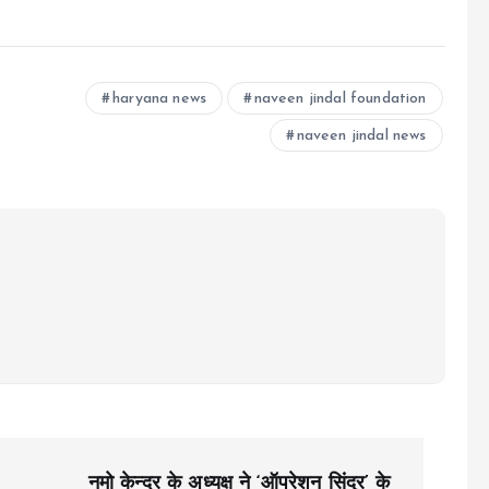
haryana news
naveen jindal foundation
naveen jindal news
नमो केन्द्र के अध्यक्ष ने ‘ऑपरेशन सिंदूर’ के