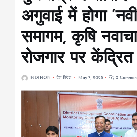
अगुवाई में होगा ‘
समागम, कृषि नवाच
रोजगार पर केंद्रित
INDINON
देश-विदेश
May 7, 2025
0 Commen