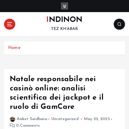
S
k
i
INDINON
p
TEZ KHABAR
t
o
c
Home
o
n
t
e
n
Natale responsabile nei
t
casinò online: analisi
scientifica dei jackpot e il
ruolo di GamCare
Aniket Sardhana
Uncategorized
May 22, 2025
0 Comments