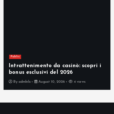
Public
Mondo digitale e slot online: guida
ai migliori giochi del 2026
By
admlnlx
August 10, 2026
6 views