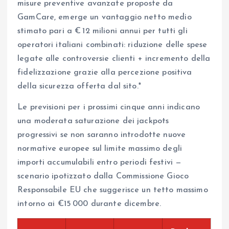
misure preventive avanzate proposte da
GamCare, emerge un vantaggio netto medio
stimato pari a € 12 milioni annui per tutti gli
operatori italiani combinati: riduzione delle spese
legate alle controversie clienti + incremento della
fidelizzazione grazie alla percezione positiva
della sicurezza offerta dal sito.*
Le previsioni per i prossimi cinque anni indicano
una moderata saturazione dei jackpots
progressivi se non saranno introdotte nuove
normative europee sul limite massimo degli
importi accumulabili entro periodi festivi —
scenario ipotizzato dalla Commissione Gioco
Responsabile EU che suggerisce un tetto massimo
intorno ai €15 000 durante dicembre.