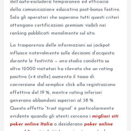
dell’auto‑escludersi temporanea ed efficacia
della comunicazione educativa post‑bonus festivo.
Solo gli operatori che superano tutti questi criteri
ottengono certificazioni premium visibili nei
ranking pubblicati mensilmente sul sito.
La trasparenza delle informazioni sui jackpot
influisce notevolmente sulle decisioni d’acquisto
durante le festività — uno studio condotto su
oltre 12 000 visitatori ha rilevato che un rating
positivo (>4 stelle) aumenta il tasso di
conversione dal semplice click alla registrazione
effettiva del 19 %, mentre rating inferiori
generano abbandoni superiori al 38 %.
Questo effetto “trust signal” è particolarmente
evidente quando gli utenti cercano i
migliori siti
poker online Italia
o desiderano
poker online