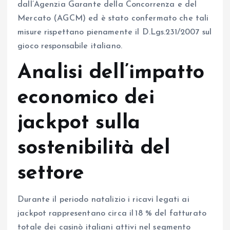
dall’Agenzia Garante della Concorrenza e del
Mercato (AGCM) ed è stato confermato che tali
misure rispettano pienamente il D.Lgs.​231/2007 sul
gioco responsabile italiano.
Analisi dell’impatto
economico dei
jackpot sulla
sostenibilità del
settore
Durante il periodo natalizio i ricavi legati ai
jackpot rappresentano circa il 18 % del fatturato
totale dei casinò italiani attivi nel segmento