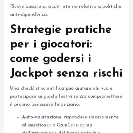
*Score basato su audit interno relativo a politiche
anti‑dipendenza.
Strategie pratiche
per i giocatori:
come godersi i
Jackpot senza rischi
Una checklist scientifica può aiutare chi vuole
partecipare ai giochi festivi senza compromettere
il proprio benessere finanziario:
Auto‑valutazione
: rispondere sinceramente
al questionario GamCare prima