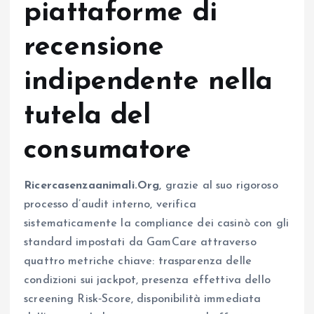
piattaforme di
recensione
indipendente nella
tutela del
consumatore
Ricercasenzaanimali.Org
, grazie al suo rigoroso
processo d’audit interno, verifica
sistematicamente la compliance dei casinò con gli
standard impostati da GamCare attraverso
quattro metriche chiave: trasparenza delle
condizioni sui jackpot, presenza effettiva dello
screening Risk‑Score, disponibilità immediata