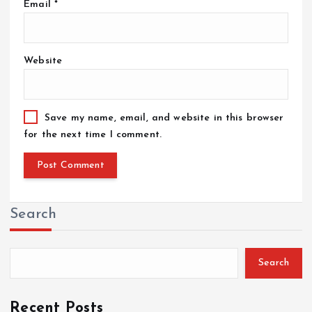
Email
*
Website
Save my name, email, and website in this browser
for the next time I comment.
Search
Search
Recent Posts