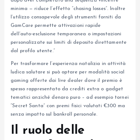
dopo aver completato una sequenza vincente
minima — riduce l’effetto “chasing losses”. Inoltre
l’utilizzo consapevole degli strumenti forniti da
GamCare permette attivazioni rapide
dell’auto‑esclusione temporanea o impostazioni
personalizzate sui limiti di deposito direttamente
dal profilo utente.”
Per trasformare l’esperienza natalizia in attività
ludica salutare si può optare per modalità social
gaming offerte dai live dealer dove il premio è
spesso rappresentato da crediti extra o gadget
tematici anziché denaro puro – ad esempio tornei
“Secret Santa” con premi fisici valutati €300 ma
senza impatto sul bankroll personale.
Il ruolo delle