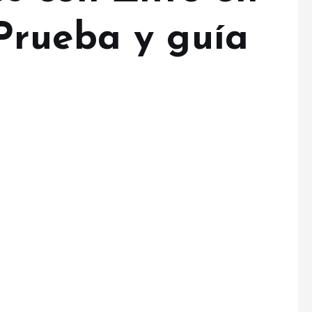
Prueba y guía