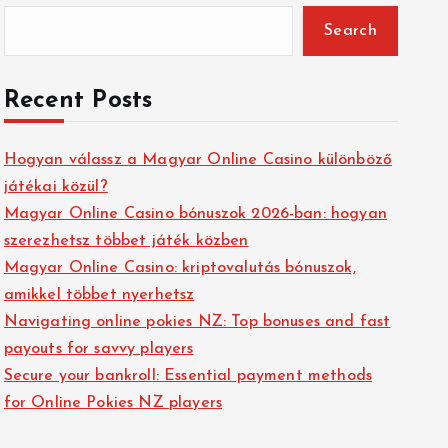
Search
Recent Posts
Hogyan válassz a Magyar Online Casino különböző
játékai közül?
Magyar Online Casino bónuszok 2026-ban: hogyan
szerezhetsz többet játék közben
Magyar Online Casino: kriptovalutás bónuszok,
amikkel többet nyerhetsz
Navigating online pokies NZ: Top bonuses and fast
payouts for savvy players
Secure your bankroll: Essential payment methods
for Online Pokies NZ players