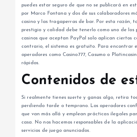
puedes estar seguro de que no se publicará en es
por Marco Fontana y dos de sus colaboradores más
casino y las tragaperras de bar. Por esta razón, 
prestigio y calidad debe tenerlo como uno de los 
casinos que aceptan PayPal solo aplican ciertos c
contrario, el sistema es gratuito. Para encontrar
operadores como Casino777, Casumo o Platincasino
rápidos.
Contenidos de es
Si realmente tienes suerte y ganas algo, retira to
perdiendo tarde o temprano. Los operadores confí
que van más allá y emplean prácticas ilegales p
casa. No nos hacemos responsables de la aplicació
servicios de juego anunciados.