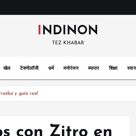
INDINON
TEZ KHABAR
खेल
टेक्नोलॉजी
धर्म
मनोरंजन
व्यापार
शिक्षा
स्वास
rueba y guía real
s con Zitro en