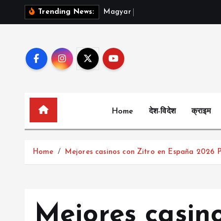
S
M
a
g
y
a
r
O
n
l
i
n
e
Trending News:
k
i
p
t
o
c
o
Home
देश-विदेश
क्राइम
n
t
e
n
Home
Mejores casinos con Zitro en España 2026 P
t
Mejores casino