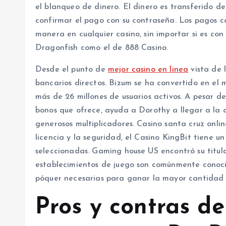
el blanqueo de dinero. El dinero es transferido d
confirmar el pago con su contraseña. Los pagos c
manera en cualquier casino, sin importar si es c
Dragonfish como el de 888 Casino.
Desde el punto de
mejor casino en linea
vista de 
bancarios directos. Bizum se ha convertido en el
más de 26 millones de usuarios activos. A pesar de
bonos que ofrece, ayuda a Dorothy a llegar a la 
generosos multiplicadores. Casino santa cruz onlin
licencia y la seguridad, el Casino KingBit tiene
seleccionadas. Gaming house US encontró su titul
establecimientos de juego son comúnmente conoci
póquer necesarias para ganar la mayor cantidad 
Pros y contras de