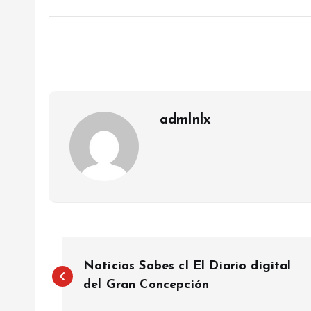
admlnlx
P
Noticias Sabes cl El Diario digital
o
del Gran Concepción