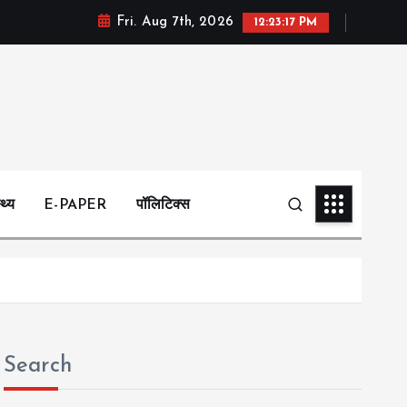
Fri. Aug 7th, 2026
12:23:18 PM
्थ्य
E-PAPER
पॉलिटिक्स
Search