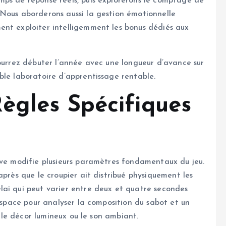
mps de réponse réels, puis explorerons le comptage de
 Nous aborderons aussi la gestion émotionnelle
ent exploiter intelligemment les bonus dédiés aux
pourrez débuter l’année avec une longueur d’avance sur
ble laboratoire d’apprentissage rentable.
ègles Spécifiques
ive modifie plusieurs paramètres fondamentaux du jeu.
après que le croupier ait distribué physiquement les
lai qui peut varier entre deux et quatre secondes
 espace pour analyser la composition du sabot et un
r le décor lumineux ou le son ambiant.