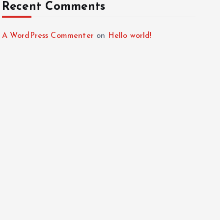
Recent Comments
A WordPress Commenter
on
Hello world!