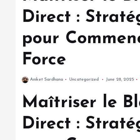
Direct : Strat
pour Commenc
Force
Aniket Sardhana
Uncategorized
June 28, 2025
Maîtriser le B
Direct : Strat