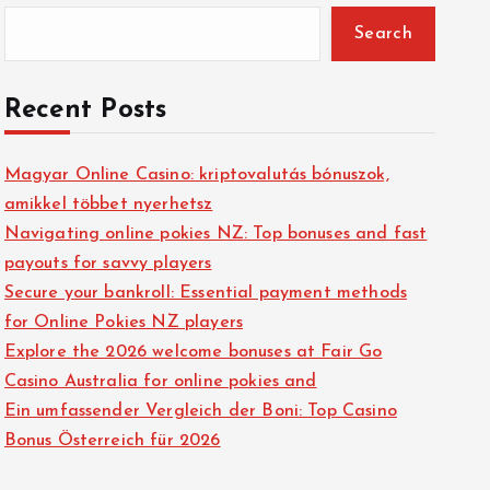
Search
Recent Posts
Magyar Online Casino: kriptovalutás bónuszok,
amikkel többet nyerhetsz
Navigating online pokies NZ: Top bonuses and fast
payouts for savvy players
Secure your bankroll: Essential payment methods
for Online Pokies NZ players
Explore the 2026 welcome bonuses at Fair Go
Casino Australia for online pokies and
Ein umfassender Vergleich der Boni: Top Casino
Bonus Österreich für 2026