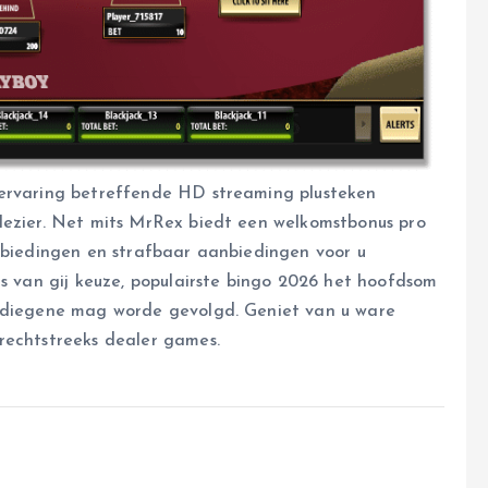
 ervaring betreffende HD streaming plusteken
lezier. Net mits MrRex biedt een welkomstbonus pro
anbiedingen en strafbaar aanbiedingen voor u
ts van gij keuze, populairste bingo 2026 het hoofdsom
e diegene mag worde gevolgd. Geniet van u ware
rechtstreeks dealer games.