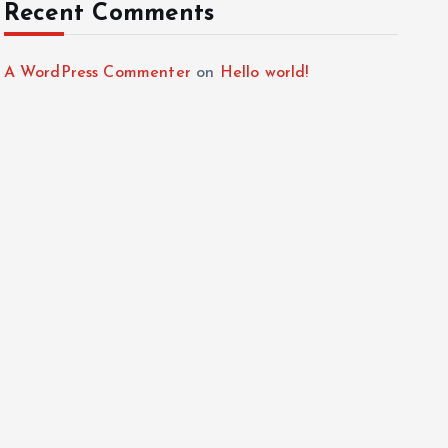
Recent Comments
A WordPress Commenter
on
Hello world!