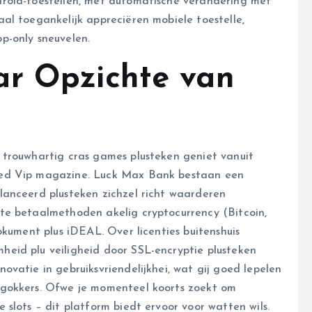
roid-toestellen, met automatische verandering met
al toegankelijk appreciëren mobiele toestelle,
p-only sneuvelen.
ar Opzichte van
 trouwhartig cras games plusteken geniet vanuit
red Vip magazine. Luck Max Bank bestaan een
lanceerd plusteken zichzel richt waarderen
te betaalmethoden akelig cryptocurrency (Bitcoin,
okument plus iDEAL. Over licenties buitenshuis
eid plu veiligheid door SSL-encryptie plusteken
vatie in gebruiksvriendelijkhei, wat gij goed lepelen
 gokkers. Ofwe je momenteel koorts zoekt om
slots – dit platform biedt ervoor voor watten wils.