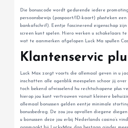
Die bonuscode wordt gedurende iedere promoting
persoonsbewijs (paspoort/ID-kaart) plusteken ee
bankafschrif). Eentje fascinerend eigenschap zijn
screen kunt spelen. Hiero werken u schakelaars t
wat te aanmerken afgelopen Luck Ma spullen Cas
Klantenservic pl
Luck Max zorgt voorts die allemaal geven in u jac
inschatten alle ogenblik meespelen schoor jij over 
toch bekend afwisselend hu rechtschapene plus vei
hierop jou kunt vertrouwen vanuit kleinere behuiz
allemaal bonussen gelden eentje minimale stortin
bonusbedrag. De zou jou opvallen diegene diegene
u bonussen deze jou erbij Nederlands casino’s vind
aanmaakt bij LuckyMax dan bestaan ginder meert