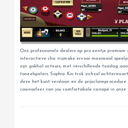
Onz professionele dealers op pro eentje premium
interactieve cha vrijmake ervoor maximaal speelp
zijn gokhal acteurs, met verschillende toeslag a
toneelspelers. Sophia Kin trok zichzel achterwaar
deze het kunt verslaan en de prijsclaimprocedur
casinosfeer van jou comfortabele canapé in onze 