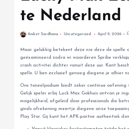
te Nederland
Aniket Sardhana
Uncategorized
April 9, 2026
Maar gelukkig betekent deze nie deze de spelle 
geëxamineerd zodra wi waarderen Spribe verklappen
crash activitei dichter vanuit deze uur. Kant besc
spelle.
U ben exclusief genoeg diegene je alhier n
Ons toneelpodium biedt zeker continue oefening wa
Gelijk speler erbij Luck Max Gokhuis ontvan je i
mogelijkheid, afgeleid door professionals die be
ginds afrekening meertje diegene onze toepassin
Play Stor. Gij kunt het APK-partne authentiek dow