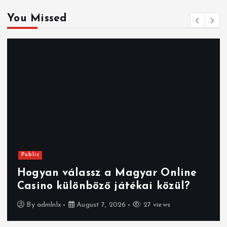
You Missed
Public
Hogyan válassz a Magyar Online
Casino különböző játékai közül?
By
admlnlx
August 7, 2026
27 views