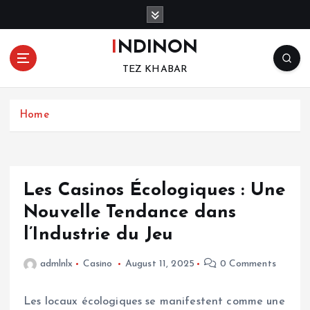
S
k
i
INDINON
p
TEZ KHABAR
t
o
c
Home
o
n
t
e
n
Les Casinos Écologiques : Une
t
Nouvelle Tendance dans
l’Industrie du Jeu
admlnlx
Casino
August 11, 2025
0 Comments
Les locaux écologiques se manifestent comme une