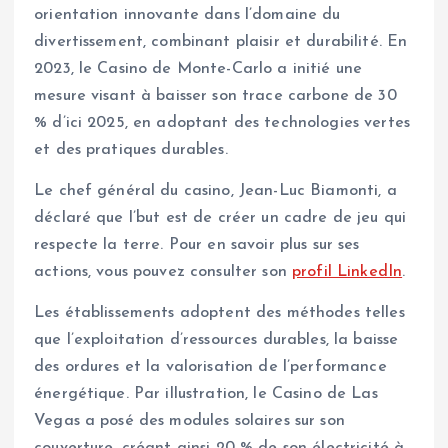
orientation innovante dans l’domaine du
divertissement, combinant plaisir et durabilité. En
2023, le Casino de Monte-Carlo a initié une
mesure visant à baisser son trace carbone de 30
% d’ici 2025, en adoptant des technologies vertes
et des pratiques durables.
Le chef général du casino, Jean-Luc Biamonti, a
déclaré que l’but est de créer un cadre de jeu qui
respecte la terre. Pour en savoir plus sur ses
actions, vous pouvez consulter son
profil LinkedIn
.
Les établissements adoptent des méthodes telles
que l’exploitation d’ressources durables, la baisse
des ordures et la valorisation de l’performance
énergétique. Par illustration, le Casino de Las
Vegas a posé des modules solaires sur son
couverture, créant ainsi 20 % de son électricité à