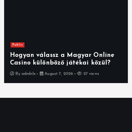
Public
Hogyan válassz a Magyar Online
Casino különböző játékai közül?
By
admlnlx
August 7, 2026
27 views