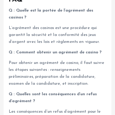
Q : Quelle est la portée de l’agrément des
casinos ?
L’agrément des casinos est une procédure qui
garantit la sécurité et la conformité des jeux
d’argent avec les lois et règlements en vigueur.
Q : Comment obtenir un agrément de casino ?
Pour obtenir un agrément de casino, il faut suivre
les étapes suivantes : renseignements
préliminaires, préparation de la candidature,
examen de la candidature, et inscription.
Q : Quelles sont les conséquences d’un refus
d’agrément ?
Les conséquences d’un refus d’agrément pour le