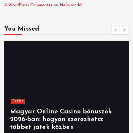
A WordPress Commenter
on
Hello world!
You Missed
Public
Magyar Online Casino bónuszok
2026-ban: hogyan szerezhetsz
többet játék közben