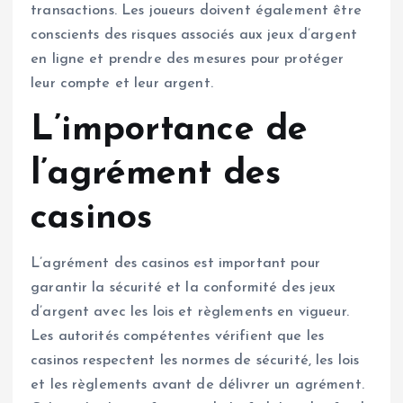
transactions. Les joueurs doivent également être
conscients des risques associés aux jeux d’argent
en ligne et prendre des mesures pour protéger
leur compte et leur argent.
L’importance de
l’agrément des
casinos
L’agrément des casinos est important pour
garantir la sécurité et la conformité des jeux
d’argent avec les lois et règlements en vigueur.
Les autorités compétentes vérifient que les
casinos respectent les normes de sécurité, les lois
et les règlements avant de délivrer un agrément.