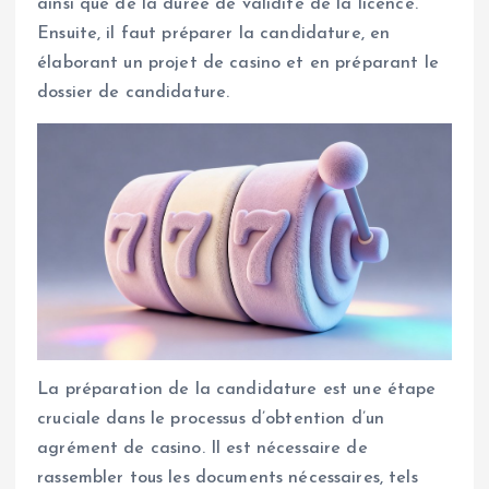
ainsi que de la durée de validité de la licence.
Ensuite, il faut préparer la candidature, en
élaborant un projet de casino et en préparant le
dossier de candidature.
La préparation de la candidature est une étape
cruciale dans le processus d’obtention d’un
agrément de casino. Il est nécessaire de
rassembler tous les documents nécessaires, tels