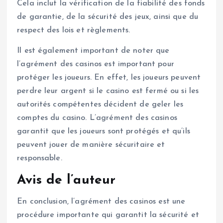
Cela inclut la vérification de la fiabilité des fonds
de garantie, de la sécurité des jeux, ainsi que du
respect des lois et règlements.
Il est également important de noter que
l’agrément des casinos est important pour
protéger les joueurs. En effet, les joueurs peuvent
perdre leur argent si le casino est fermé ou si les
autorités compétentes décident de geler les
comptes du casino. L’agrément des casinos
garantit que les joueurs sont protégés et qu’ils
peuvent jouer de manière sécuritaire et
responsable.
Avis de l’auteur
En conclusion, l’agrément des casinos est une
procédure importante qui garantit la sécurité et