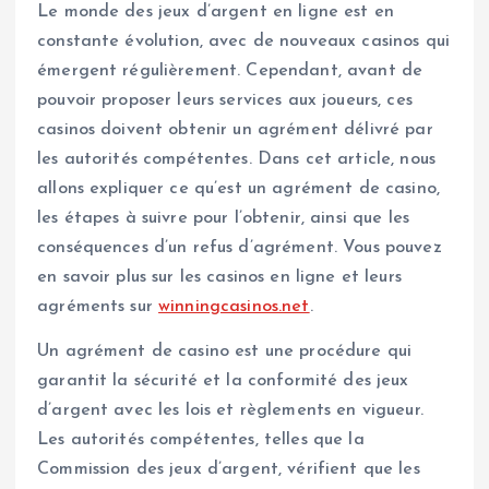
Le monde des jeux d’argent en ligne est en
constante évolution, avec de nouveaux casinos qui
émergent régulièrement. Cependant, avant de
pouvoir proposer leurs services aux joueurs, ces
casinos doivent obtenir un agrément délivré par
les autorités compétentes. Dans cet article, nous
allons expliquer ce qu’est un agrément de casino,
les étapes à suivre pour l’obtenir, ainsi que les
conséquences d’un refus d’agrément. Vous pouvez
en savoir plus sur les casinos en ligne et leurs
agréments sur
winningcasinos.net
.
Un agrément de casino est une procédure qui
garantit la sécurité et la conformité des jeux
d’argent avec les lois et règlements en vigueur.
Les autorités compétentes, telles que la
Commission des jeux d’argent, vérifient que les