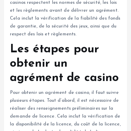
casinos respectent les normes de sécurité, les lois
et les règlements avant de délivrer un agrément.
Cela inclut la vérification de la fiabilité des fonds
de garantie, de la sécurité des jeux, ainsi que du
respect des lois et règlements.
Les étapes pour
obtenir un
agrément de casino
Pour obtenir un agrément de casino, il faut suivre
plusieurs étapes. Tout d’abord, il est nécessaire de
réaliser des renseignements préliminaires sur la
demande de licence. Cela inclut la vérification de
la disponibilité de la licence, du coût de la licence,