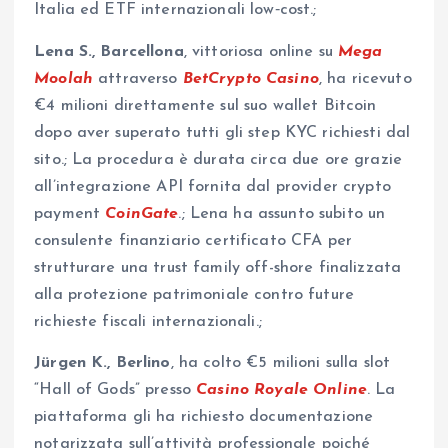
Italia ed ETF internazionali low‑cost.;
Lena S., Barcellona
, vittoriosa online su
Mega
Moolah
attraverso
BetCrypto Casino
, ha ricevuto
€4 milioni direttamente sul suo wallet Bitcoin
dopo aver superato tutti gli step KYC richiesti dal
sito.; La procedura è durata circa due ore grazie
all’integrazione API fornita dal provider crypto
payment
CoinGate
.; Lena ha assunto subito un
consulente finanziario certificato CFA per
strutturare una trust family off-shore finalizzata
alla protezione patrimoniale contro future
richieste fiscali internazionali.;
Jürgen K., Berlino
, ha colto €5 milioni sulla slot
“Hall of Gods” presso
Casino Royale Online
. La
piattaforma gli ha richiesto documentazione
notarizzata sull’attività professionale poiché