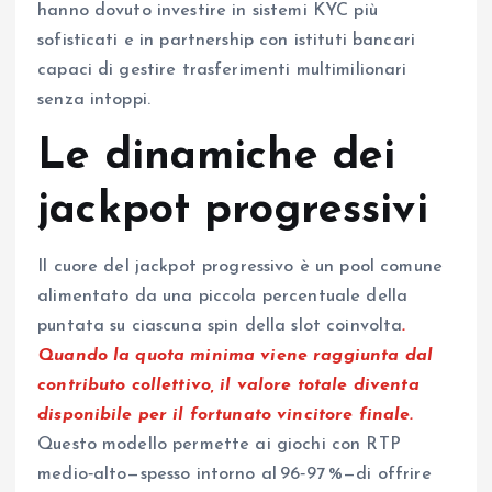
hanno dovuto investire in sistemi KYC più
sofisticati e in partnership con istituti bancari
capaci di gestire trasferimenti multimilionari
senza intoppi.
Le dinamiche dei
jackpot progressivi
Il cuore del jackpot progressivo è un pool comune
alimentato da una piccola percentuale della
puntata su ciascuna spin della slot coinvolta
.
Quando la quota minima viene raggiunta dal
contributo collettivo, il valore totale diventa
disponibile per il fortunato vincitore finale.
Questo modello permette ai giochi con RTP
medio‑alto—spesso intorno al 96‑97 %—di offrire