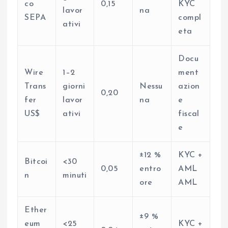
co
0,15
KYC
lavor
na
SEPA
compl
ativi
eta
Docu
Wire
1–2
ment
Trans
giorni
Nessu
azion
0,20
fer
lavor
na
e
US$
ativi
fiscal
e
±12 %
KYC +
Bitcoi
<30
0,05
entro
AML
n
minuti
ore
AML
Ether
±9 %
eum
<25
KYC +