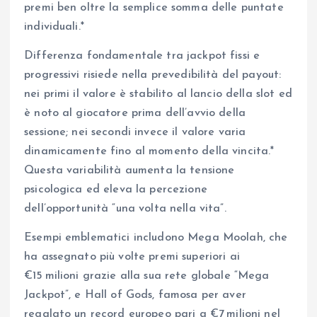
premi ben oltre la semplice somma delle puntate
individuali.*
Differenza fondamentale tra jackpot fissi e
progressivi risiede nella prevedibilità del payout:
nei primi il valore è stabilito al lancio della slot ed
è noto al giocatore prima dell’avvio della
sessione; nei secondi invece il valore varia
dinamicamente fino al momento della vincita.*
Questa variabilità aumenta la tensione
psicologica ed eleva la percezione
dell’opportunità “una volta nella vita”.
Esempi emblematici includono Mega Moolah, che
ha assegnato più volte premi superiori ai
€15 milioni grazie alla sua rete globale “Mega
Jackpot”, e Hall of Gods, famosa per aver
regalato un record europeo pari a €7 milioni nel