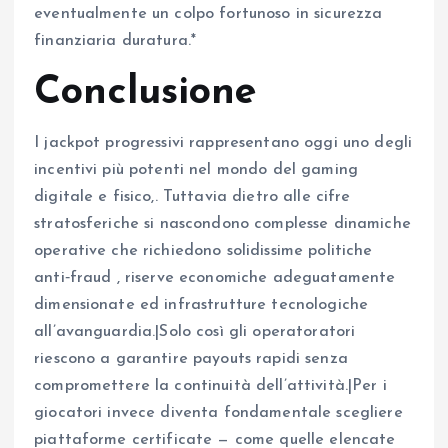
eventualmente un colpo fortunoso in sicurezza
finanziaria duratura.*
Conclusione
I jackpot progressivi rappresentano oggi uno degli
incentivi più potenti nel mondo del gaming
digitale e fisico,. Tuttavia dietro alle cifre
stratosferiche si nascondono complesse dinamiche
operative che richiedono solidissime politiche
anti‑fraud , riserve economiche adeguatamente
dimensionate ed infrastrutture tecnologiche
all’avanguardia.|Solo così gli operator­atori
riescono a garantire payouts rapidi senza
compromettere la continuità dell’attività.|Per i
giocatori invece diventa fondamentale scegliere
piattaforme certificate — come quelle elencate