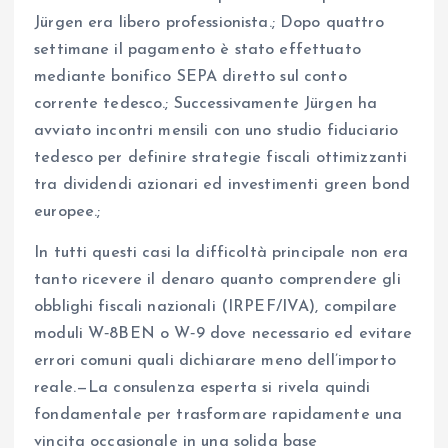
Jürgen era libero professionista.; Dopo quattro
settimane il pagamento è stato effettuato
mediante bonifico SEPA diretto sul conto
corrente tedesco.; Successivamente Jürgen ha
avviato incontri mensili con uno studio fiduciario
tedesco per definire strategie fiscali ottimizzanti
tra dividendi azionari ed investimenti green bond
europee.;
In tutti questi casi la difficoltà principale non era
tanto ricevere il denaro quanto comprendere gli
obblighi fiscali nazionali (IRPEF/IVA), compilare
moduli W‑8BEN o W‑9 dove necessario ed evitare
errori comuni quali dichiarare meno dell’importo
reale.—La consulenza esperta si rivela quindi
fondamentale per trasformare rapidamente una
vincita occasionale in una solida base