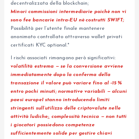
decentralizzata della blockchain;
Minori commissioni intermediarie poiché non vi
sono fee bancarie intra‑EU né costrutti SWIFT;
Possibilità per l’utente finale mantenere
anonimato controllato attraverso wallet privati
certificati KYC optional.*
I rischi associati rimangono però significativi:
volatilità estrema — se la conversione avviene
immediatamente dopo la conferma della
transazione il valore può variare fino al ‑15 %
entro pochi minuti; normative variabili — alcuni
paesi europeI stanno introducendo limiti
stringenti sull’utilizzo delle criptovalute nelle
attività ludiche;, complessità tecnica — non tutti
i giocatori possiedono competenze
sufficientemente solide per gestire chiavi