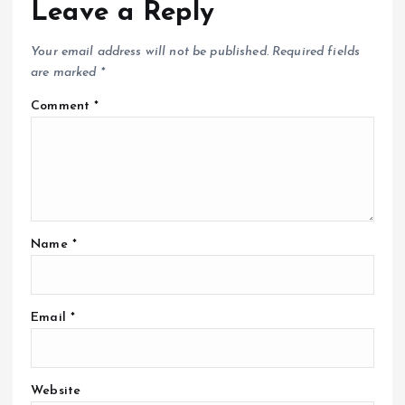
Leave a Reply
Your email address will not be published.
Required fields
are marked
*
Comment
*
Name
*
Email
*
Website