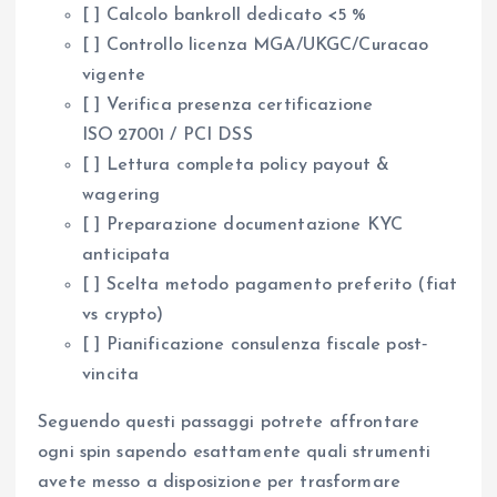
[ ] Calcolo bankroll dedicato <5 %
[ ] Controllo licenza MGA/UKGC/Curacao
vigente
[ ] Verifica presenza certificazione
ISO 27001 / PCI DSS
[ ] Lettura completa policy payout &
wagering
[ ] Preparazione documentazione KYC
anticipata
[ ] Scelta metodo pagamento preferito (fiat
vs crypto)
[ ] Pianificazione consulenza fiscale post‐
vincita
Seguendo questi passaggi potrete affrontare
ogni spin sapendo esattamente quali strumenti
avete messo a disposizione per trasformare