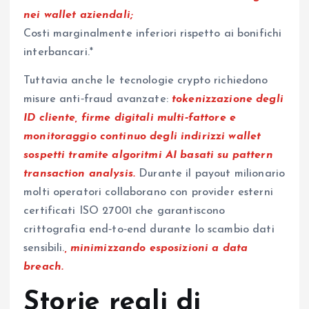
nei wallet aziendali;
Costi marginalmente inferiori rispetto ai bonifichi
interbancari.*
Tuttavia anche le tecnologie crypto richiedono
misure anti‑fraud avanzate:
tokenizzazione degli
ID cliente, firme digitali multi‑fattore e
monitoraggio continuo degli indirizzi wallet
sospetti tramite algoritmi AI basati su pattern
transaction analysis.
Durante il payout milionario
molti operatori collaborano con provider esterni
certificati ISO 27001 che garantiscono
crittografia end‑to‑end durante lo scambio dati
sensibili.
, minimizzando esposizioni a data
breach.
Storie reali di