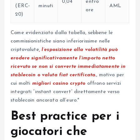
0,04
entro
(ERC‑
minuti
AML
ore
20)
Come evidenziato dalla tabella, sebbene le
commissionistiche siano inferiorissime nelle
criptovalute
, l’esposizione alla volatilità può
erodere significativamente l’importo netto
ricevuto se non si converte immediatamente in
stablecoin o valuta fiat certificata.
, motivo per
cui molti
migliori casino crypto
offrono servizi
integrati “instant convert” direttamente verso
stablecoin ancorata all’euro.*
Best practice per i
giocatori che