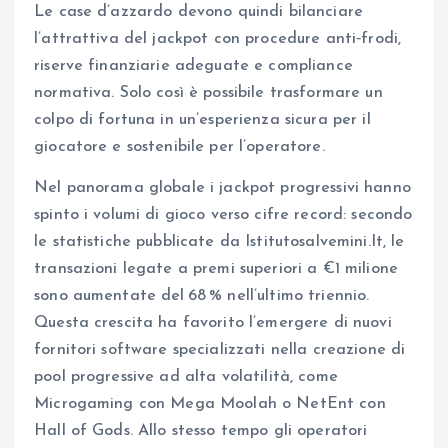
Le case d’azzardo devono quindi bilanciare
l’attrattiva del jackpot con procedure anti‑frodi,
riserve finanziarie adeguate e compliance
normativa. Solo così è possibile trasformare un
colpo di fortuna in un’esperienza sicura per il
giocatore e sostenibile per l’operatore.
Nel panorama globale i jackpot progressivi hanno
spinto i volumi di gioco verso cifre record: secondo
le statistiche pubblicate da Istitutosalvemini.It, le
transazioni legate a premi superiori a €1 milione
sono aumentate del 68 % nell’ultimo triennio.
Questa crescita ha favorito l’emergere di nuovi
fornitori software specializzati nella creazione di
pool progressive ad alta volatilità, come
Microgaming con Mega Moolah o NetEnt con
Hall of Gods. Allo stesso tempo gli operatori