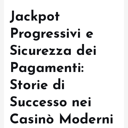
Jackpot
Progressivi e
Sicurezza dei
Pagamenti:
Storie di
Successo nei
Casinò Moderni