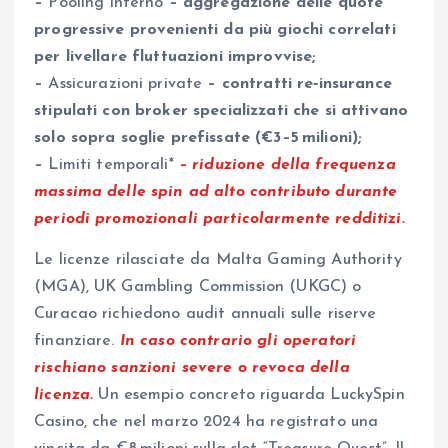
–
Pooling interno
– aggregazione delle quote
progressive provenienti da più giochi correlati
per livellare fluttuazioni improvvise;
–
Assicurazioni private
– contratti re‑insurance
stipulati con broker specializzati che si attivano
solo sopra soglie prefissate (€3–5 milioni);
–
Limiti temporali*
– riduzione della frequenza
massima delle spin ad alto contributo durante
periodi promozionali particolarmente redditizi.
Le licenze rilasciate da Malta Gaming Authority
(MGA), UK Gambling Commission (UKGC) o
Curacao richiedono audit annuali sulle riserve
finanziare.
In caso contrario gli operatori
rischiano sanzioni severe o revoca della
licenza.
Un esempio concreto riguarda LuckySpin
Casino, che nel marzo 2024 ha registrato una