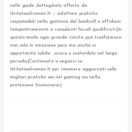
nelle guide dettagliate offerte da
Istitutosalvemini.It — adottare pratiche
responsabili nella gestione del bankroll e affidarsi
tempestivamente a consulenti fiscali qualificati.|In
questo modo ogni grande vincita può trasformarsi
non solo in emozione pura ma anche in
opportunità solida , sicura e sostenibile nel lungo
periodo.|Continuate a seguirci su
Istitutosalvemini.It per rimanere aggiornati sulle
migliori pratiche sia nel gaming sia nella
protezione finanziaria.|