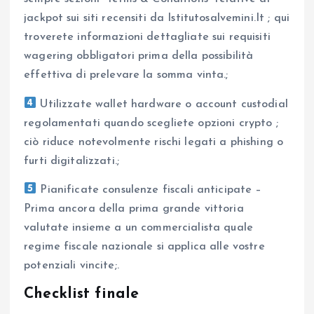
jack­pot sui siti recensiti da Istitutosalvemini.It ; qui
troverete informazioni dettagliate sui requisiti
wagering obbligatori prima della possibilità
effettiva di prelevare la somma vinta.;
Utilizzate wallet hardware o account custodial
regolamentati quando scegliete opzioni crypto ;
ciò riduce notevolmente rischi legati a phishing o
furti digital­izzati.;
Pianificate consulenze fiscali anticipate –
Prima ancora della prima grande vittoria
valutate insieme a un commercialista quale
regime fiscale nazionale si applica alle vostre
potenziali vincite;.
Checklist finale