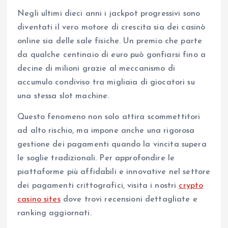
Negli ultimi dieci anni i jackpot progressivi sono
diventati il vero motore di crescita sia dei casinò
online sia delle sale fisiche. Un premio che parte
da qualche centinaio di euro può gonfiarsi fino a
decine di milioni grazie al meccanismo di
accumulo condiviso tra migliaia di giocatori su
una stessa slot machine.
Questo fenomeno non solo attira scommettitori
ad alto rischio, ma impone anche una rigorosa
gestione dei pagamenti quando la vincita supera
le soglie tradizionali. Per approfondire le
piattaforme più affidabili e innovative nel settore
dei pagamenti crittografici, visita i nostri
crypto
casino sites
dove trovi recensioni dettagliate e
ranking aggiornati.